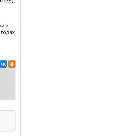
 (38),
ий в
 годах