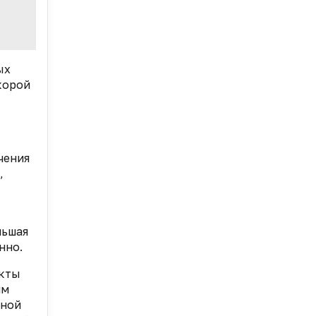
ых
корой
чения
,
льшая
нно.
акты
им
ьной