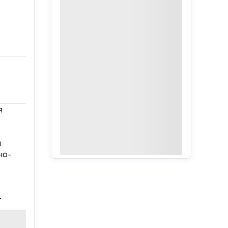
я
й
но-
.