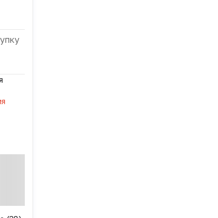
упку
я
ия