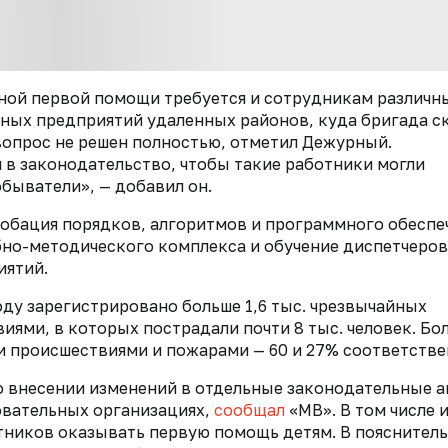
ной первой помощи требуется и сотрудникам различн
пных предприятий удаленных районов, куда бригада с
вопрос не решен полностью, отметил Дежурный.
 в законодательство, чтобы такие работники могли
быватели», — добавил он.
робация порядков, алгоритмов и программного обеспе
бно-методического комплекса и обучение диспетчеров
иятий.
оду зарегистрировано больше 1,6 тыс. чрезвычайных
ями, в которых пострадали почти 8 тыс. человек. Бо
и происшествиями и пожарами — 60 и 27% соответстве
 о внесении изменений в отдельные законодательные 
овательных организациях,
сообщал
«МВ». В том числе 
отников оказывать первую помощь детям. В пояснител