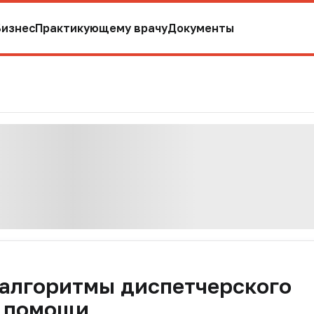
Бизнес
Практикующему врачу
Документы
 алгоритмы диспетчерского
й помощи