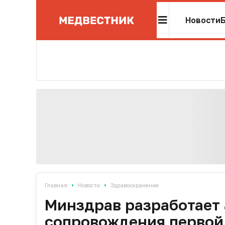
Новости
•
•
Главная
Новости
Здравоохранение
Минздрав разработает
сопровождения перво