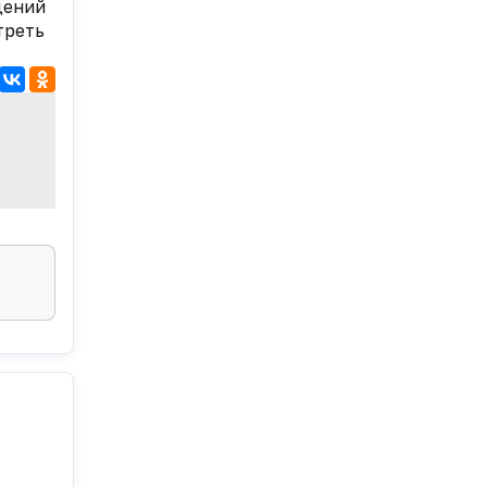
дений
треть