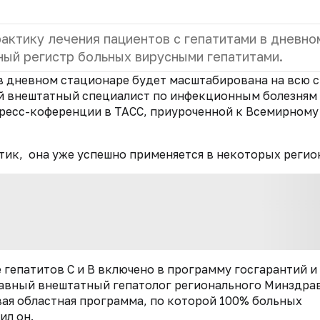
актику лечения пациентов с гепатитами в дневно
ный регистр больных вирусными гепатитами.
в дневном стационаре будет масштабирована на всю с
ый внештатный специалист по инфекционным болезням
пресс-коференции в ТАСС, приуроченной к Всемирному
ктик, она уже успешно применяется в некоторых регио
 гепатитов С и B включено в программу госгарантий и
лавный внештатный гепатолог регионального Минздра
вая областная программа, по которой 100% больных
ил он.