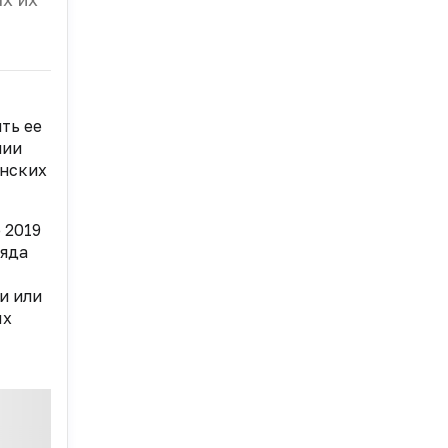
ть ее
нии
инских
 2019
ряда
и или
ых