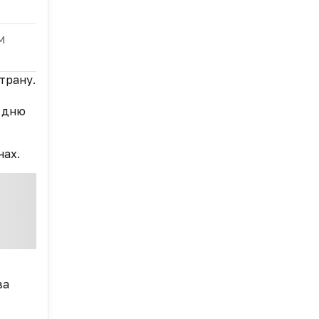
м
трану.
 дню
нах.
ва