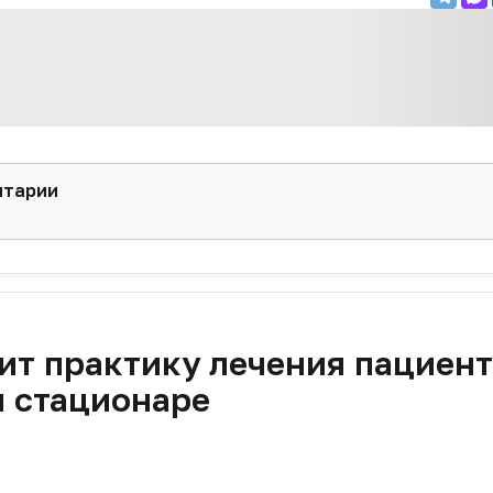
нтарии
ит практику лечения пациен
м стационаре