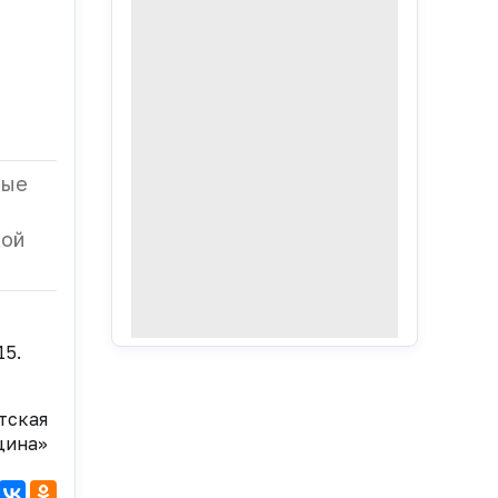
ные
кой
15.
тская
цина»