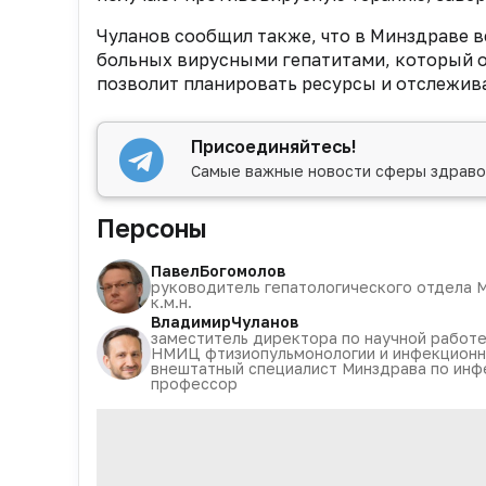
Чуланов сообщил также, что в Минздраве 
больных вирусными гепатитами, который о
позволит планировать ресурсы и отслежив
Присоединяйтесь!
Самые важные новости сферы здраво
Персоны
Павел
Богомолов
руководитель гепатологического отдела 
к.м.н.
Владимир
Чуланов
заместитель директора по научной работе
НМИЦ фтизиопульмонологии и инфекционны
внештатный специалист Минздрава по инфе
профессор