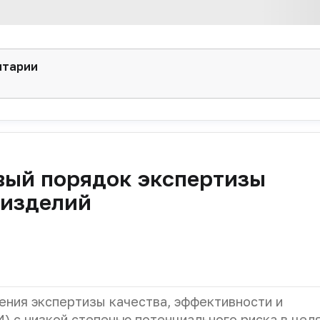
нтарии
вый порядок экспертизы
 изделий
ния экспертизы качества, эффективности и
) с низкой степенью потенциального риска в целя