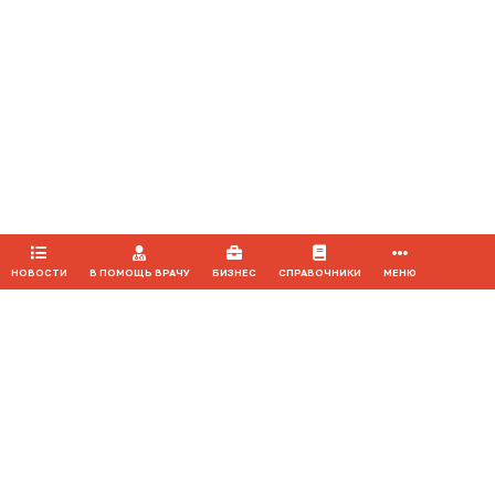
сайт
medvestnik.ru
Продолжая использовать наш сайт, вы даете согласие на
обработку файлов cookie, которые обеспечивают
правильную работу сайта.
ПРИНЯТЬ
НОВОСТИ
В ПОМОЩЬ ВРАЧУ
БИЗНЕС
СПРАВОЧНИКИ
МЕНЮ