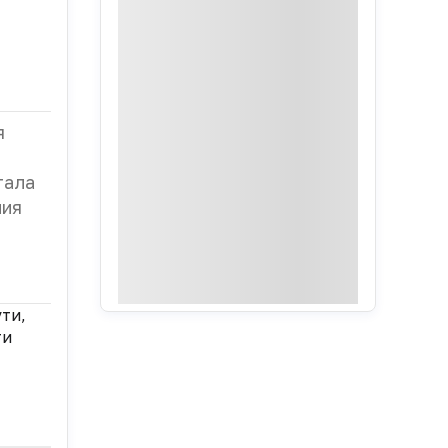
я
тала
ния
ути,
ти