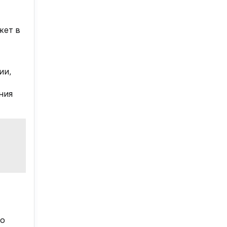
жет в
ии,
ния
по