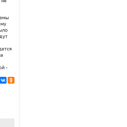
 не
темы
ому
было
дут
дется
на
ой -