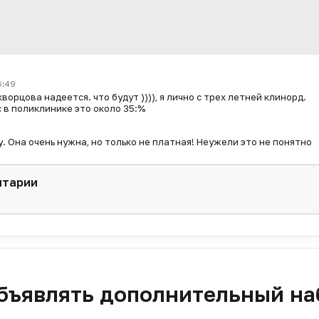
6:49
орцова надеется. что будут )))), я лично с трех летней клинорд.
с в поликлинике это около 35:%
. Она очень нужна, но только не платная! Неужели это не понятно
нтарии
объявлять дополнительный на