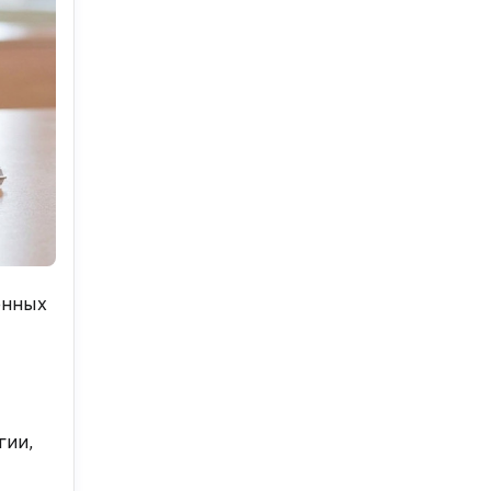
енных
гии,