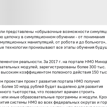
 были представлены «обрывочные возможности симуляц
ю цепочку в симуляционном обучении - от понимания
уляционных манипуляций, от робота и до больного»,
ые технологии пронизывают все этапы обучения буду
ементом реальности. За 2017 г. на портале НМО Минз
овательных модулей, зарегистрированы более 300 тыс.
с высоким коэффициентом полезного действия 150 тыс
м проектам проект развития портала НМО получил
- Более 10 млрд рублей будет выделено для развития
нного тьюторства, что позволит врачам строить
е или иные образовательные программы и модули. Кро
вития системы НМО во всех федеральных округах и го