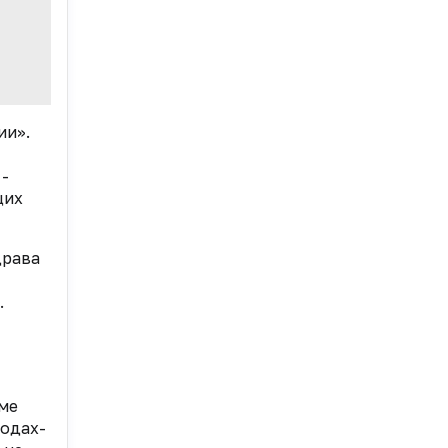
ии».
 -
щих
драва
.
ме
родах-