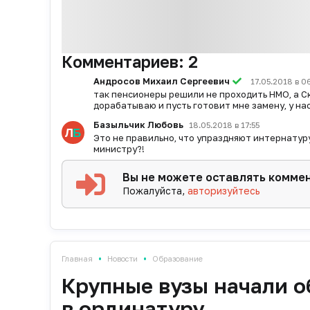
Комментариев:
2
Андросов Михаил Сергеевич
17.05.2018 в 0
так пенсионеры решили не проходить НМО, а Скв
дорабатываю и пусть готовит мне замену, у на
Базыльчик Любовь
18.05.2018 в 17:55
Это не правильно, что упраздняют интернатуру
министру?!
Вы не можете оставлять комме
Пожалуйста,
авторизуйтесь
•
•
Главная
Новости
Образование
Крупные вузы начали 
в ординатуру