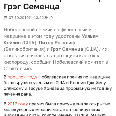
Грэг Семенца
07.10.2019
13:42
Нобелевской премии по физиологии и
медицине в этом году удостоены
Уильям
Кейлин
(США),
Питер Рэтклиф
(Великобритания) и
Грэг Семенца
(США). Их
открытия связаны с адаптацией клеток к
кислороду, сообщил Нобелевский комитет в
Стокгольме.
В
прошлом году
Нобелевская премия по медицине
была вручена ученым из США и Японии Джеймсу
Эллисону и Тасуке Хондзё за прорывную методику
лечения рака.
В
2017 году
премия была присуждена за открытие
молекулярных механизмов, контролирующих
циркадный ритм, группе ученых из США: Майклу