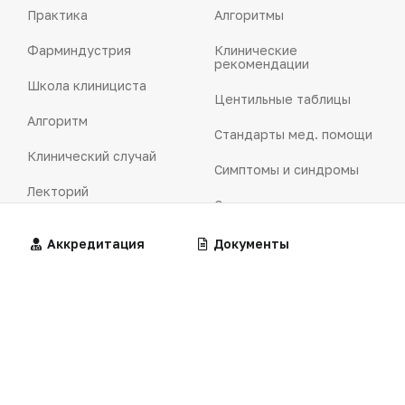
Практика
Алгоритмы
Фарминдустрия
Клинические
рекомендации
Школа клинициста
Центильные таблицы
Алгоритм
Стандарты мед. помощи
Клинический случай
Симптомы и синдромы
Лекторий
Справочник лекарств
In brevis
Другие форматы
Алгоритмы
Аккредитация
Калькуляторы
Документы
Nota bene
Подкасты
Проверь себя
Интерактивы
Медицина и коммерция
Офтальмология
Бизнес
Рекламодателям
Здравоохранение