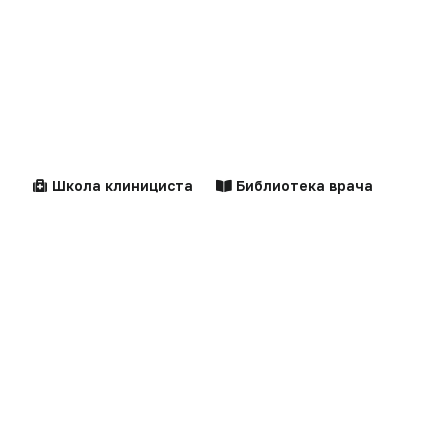
Реклама на сайте
Клинические
Лекарства
Сделано в России
Реклама в газете
рекомендации
Dura lex
Презентация портала
Мысли вслух
Кейсы
Технологии
Логотипы портала
Школа клинициста
Библиотека врача
Видео
Контакты
Репортаж
Написать в редакцию
Центильные таблицы
Персоны
Интервью
Praxis
MedNews
Факультет