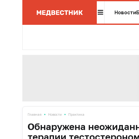
Новости
•
•
Главная
Новости
Практика
Обнаружена неожиданн
терапии тестостероном