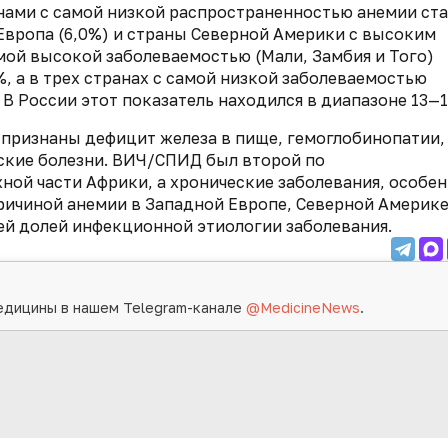
онами с самой низкой распространенностью анемии ст
Европа (6,0%) и страны Северной Америки с высоким
амой высокой заболеваемостью (Мали, Замбия и Того)
 а в трех странах с самой низкой заболеваемостью
 В России этот показатель находился в диапазоне 13—
признаны дефицит железа в пище, гемоглобинопатии,
ские болезни. ВИЧ/СПИД был второй по
ной части Африки, а хронические заболевания, особе
причиной анемии в Западной Европе, Северной Америке
ей долей инфекционной этиологии заболевания.
едицины в нашем Telegram-канале
@MedicineNews
.