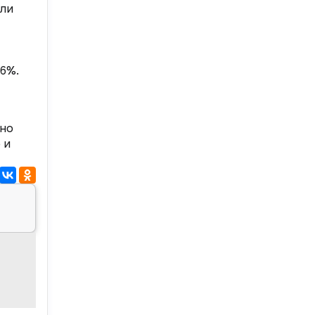
али
16%.
нно
 и