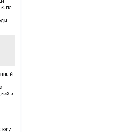
ди
7% по
еди
янный
и
цией в
к югу