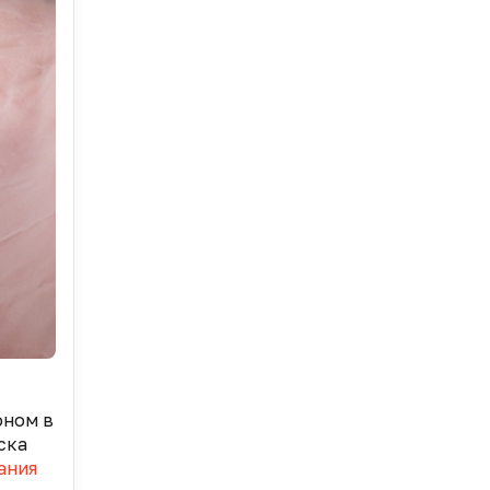
оном в
ска
ания