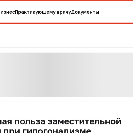
Бизнес
Практикующему врачу
Документы
ая польза заместительной
 при гипогонадизме