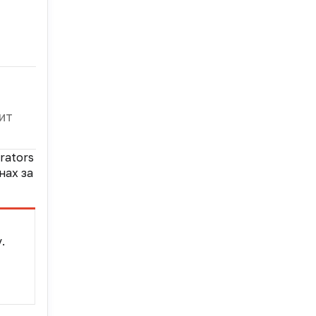
ит
rators
нах за
.