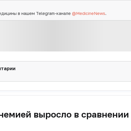
едицины в нашем Telegram-канале
@MedicineNews
.
нтарии
немией выросло в сравнении