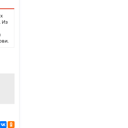
ех
 Из
и
ови.