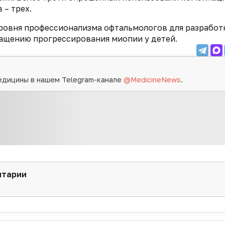
 – трех.
ровня профессионализма офтальмологов для разработ
ащению прогрессирования миопии у детей.
едицины в нашем Telegram-канале
@MedicineNews
.
нтарии