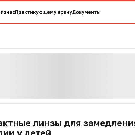
Бизнес
Практикующему врачу
Документы
актные линзы для замедлени
ии у детей