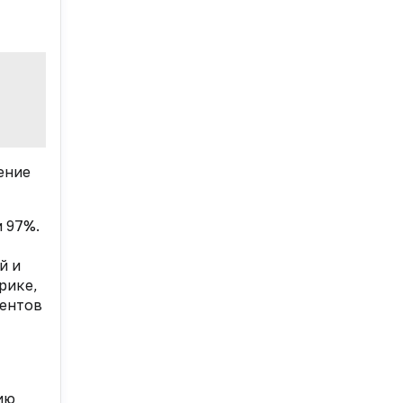
ение
 97%.
й и
рике,
дентов
ию