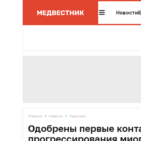
Новости
•
•
Главная
Новости
Практика
Одобрены первые конт
прогрессирования миоп