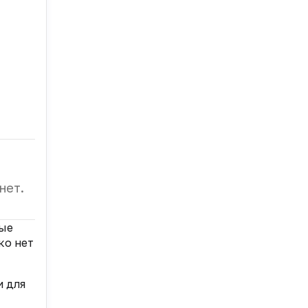
й
нет.
ные
ко нет
и для