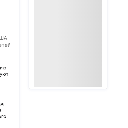
США
етей
нию
руют
ве
е
ого