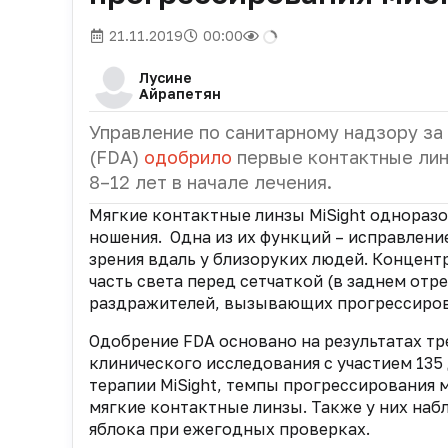
21.11.2019
00:00
Лусине
Айрапетян
Управление по санитарному надзору з
(FDA)
одобрило
первые контактные лин
8–12 лет в начале лечения.
Мягкие контактные линзы MiSight однораз
ношения. Одна из их функций – исправлен
зрения вдаль у близоруких людей. Концент
часть света перед сетчаткой (в заднем отре
раздражителей, вызывающих прогрессиров
Одобрение FDA основано на результатах т
клинического исследования с участием 135 
терапии MiSight, темпы прогрессирования
мягкие контактные линзы. Также у них наб
яблока при ежегодных проверках.