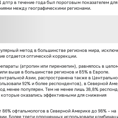
1 дптр в течение года был пороговым показателем для
ениями между географическими регионами.
пулярный метод в большинстве регионов мира, исключ
ние отдается оптической коррекции.
епараты (атропин или пирензепин), равнялось в целом
или выше в большинстве регионов и 85% в Европе.
ентральной Азии, распространена также в Центрально
льзовали 92% и более респондентов), в Северной Аме
од менее популярен. Тем не менее лишь 38,8% респон
, которые оказались эффективными для снижения
 86% офтальмологов в Северной Америке до 98% – на
Азии. Более трети опрошенных использовали комбинац