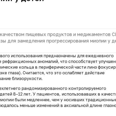
а качеством пищевых продуктов и медикаментов 
зы для замедления прогрессирования миопии у д
ового использования предназначены для ежедневного
ие рефракционных аномалий, что способствует улучше
рические кольца в периферической части линз фокуси
зке глаза). Считается, что это ослабляет действие
ание близорукости.
рехлетнего рандомизированного контролируемого
детей 8–12 лет. У пациентов, использовавших в качест
 миопии были медленнее, чем у носивших традиционны
людалось меньше изменений в аксиальной длине глазн