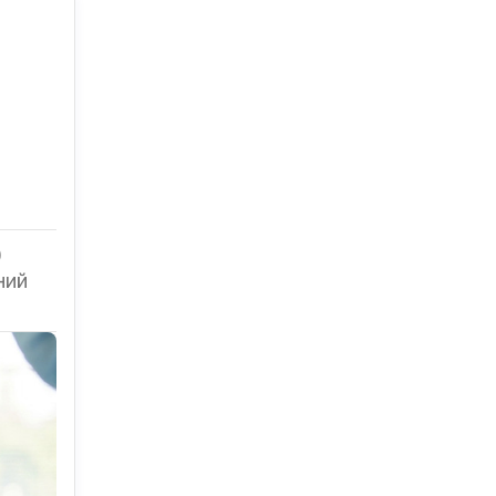
)
ний