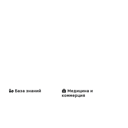
Dura lex
Презентация портала
Мысли вслух
Кейсы
Технологии
Логотипы портала
Видео
Контакты
Репортаж
Написать в редакцию
Интервью
Стандарты
Компании
медицинской помощи
Praxis
MedNews
База знаний
Медицина и
Факультет
коммерция
«Политика конфиденциальности»