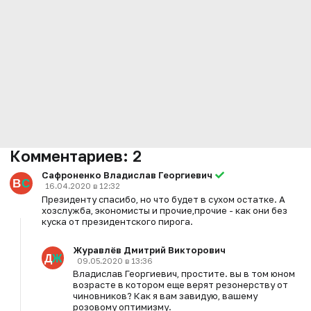
Комментариев:
2
Сафроненко Владислав Георгиевич
16.04.2020 в 12:32
Президенту спасибо, но что будет в сухом остатке. А
хозслужба, экономисты и прочие,прочие - как они без
куска от президентского пирога.
Журавлёв Дмитрий Викторович
09.05.2020 в 13:36
Владислав Георгиевич, простите. вы в том юном
возрасте в котором еще верят резонерству от
чиновников? Как я вам завидую, вашему
розовому оптимизму.