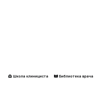
Клинические
Лекарства
рекомендации
Новости
Справочники
Здравоохранение
Компании
Образование
Персоны
Школа клинициста
Библиотека врача
Наука
Документы
Технологии
Калькуляторы
Практика
Алгоритмы
Фарминдустрия
Клинические