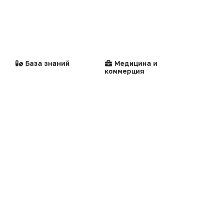
медицинской помощи
Dura lex
Презентация портала
Мысли вслух
Кейсы
Технологии
Логотипы портала
База знаний
Медицина и
Видео
коммерция
Контакты
Репортаж
Написать в редакцию
Интервью
Praxis
MedNews
Факультет
Мероприятия
«Политика конфиденциальности»