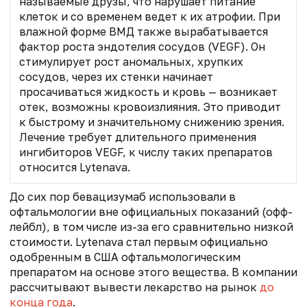
называемые друзы, что нарушает питание
клеток и со временем ведет к их атрофии. При
влажной форме ВМД также вырабатывается
фактор роста эндотелия сосудов (VEGF). Он
стимулирует рост аномальных, хрупких
сосудов, через их стенки начинает
просачиваться жидкость и кровь — возникает
отек, возможны кровоизлияния. Это приводит
к быстрому и значительному снижению зрения.
Лечение требует длительного применения
ингибиторов VEGF, к числу таких препаратов
относится Lytenava.
До сих пор бевацизумаб использовали в
офтальмологии вне официальных показаний (офф-
лейбл), в том числе из-за его сравнительно низкой
стоимости. Lytenava стал первым официально
одобренным в США офтальмологическим
препаратом на основе этого вещества. В компании
рассчитывают вывести лекарство на рынок
до
конца года
.