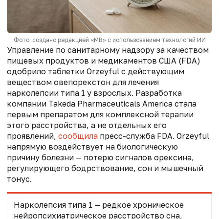
Фото: создано редакцией «МВ» с использованием технологий ИИ
Управление
по санитарному надзору за качеством
пищевых продуктов и медикаментов
США (FDA)
одобрило таблетки Orzeyful с действующим
веществом овепорекстон для лечения
нарколепсии типа 1 у взрослых. Разработка
компании Takeda Pharmaceuticals America стала
первым препаратом для комплексной терапии
этого расстройства, а не отдельных его
проявлений,
сообщила
пресс-служба FDA. Orzeyful
напрямую воздействует на биологическую
причину болезни — потерю сигналов орексина,
регулирующего бодрствование, сон и мышечный
тонус.
Нарколепсия типа 1 — редкое хроническое
нейропсихиатрическое расстройство сна,