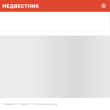
•
•
Главная
Новости
Фарминдустрия