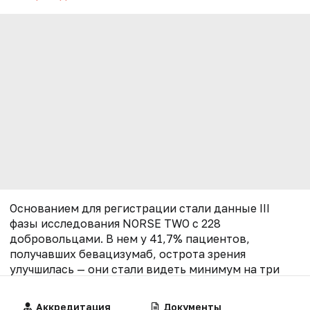
Основанием для регистрации стали данные III
фазы исследования NORSE TWO с 228
добровольцами. В нем у 41,7% пациентов,
получавших бевацизумаб, острота зрения
улучшилась — они стали видеть минимум на три
строки больше в таблице проверки, тогда как в
контрольной группе такой результат показали
Алгоритмы
Аккредитация
Калькуляторы
Документы