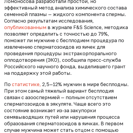
Ломоносова разработали простой, но
эффективный метод анализа химического состава
семенной плазмы — жидкого компонента спермы.
Согласно результатам исследования,
опубликованным
в журнале F&S Science, методика
позволяет определить с точностью до 79%,
поможет ли мужчине с бесплодием процедура по
извлечению сперматозоидов из яичек для
проведения процедуры экстракорпорального
оплодотворения (ЭКО), сообщила пресс-служба
Российского научного фонда, выделившего грант
на поддержку этой работы.
По
статистике,
2,5—12% мужчин в мире бесплодны.
При этом самый тяжелый вариант бесплодия
связан с азооспермией — полным отсутствием
сперматозоидов в эякуляте. Чаще всего это
состояние возникает из-за закупорки
семявыводящих путей или нарушения процесса
образования сперматозоидов в яичках. В первом
случае мужчина может стать отцом с помощью