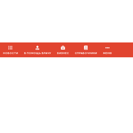
Продолжая использовать наш сайт, вы даете согласие на
обработку файлов cookie, которые обеспечивают
правильную работу сайта.
ПРИНЯТЬ
НОВОСТИ
В ПОМОЩЬ ВРАЧУ
БИЗНЕС
СПРАВОЧНИКИ
МЕНЮ