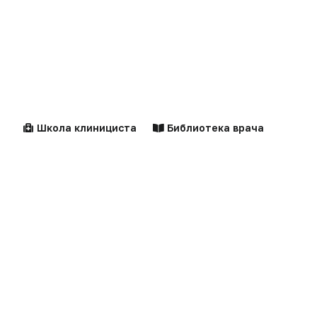
комментарии
Пожалуйста,
авторизуйтесь
ЗАГРУЗИТЬ ЕЩЕ...
Школа клинициста
Библиотека врача
Центильные таблицы
Персоны