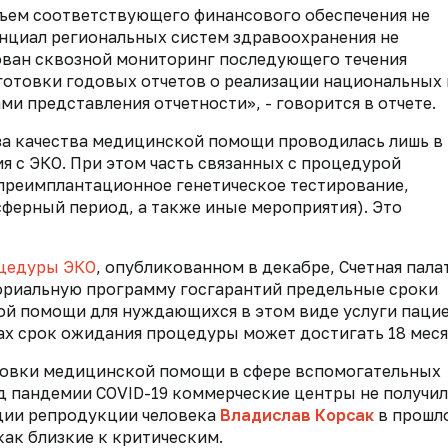
ъем соответствующего финансового обеспечения не
нциал региональных систем здравоохранения не
зован сквозной мониторинг последующего течения
готовки годовых отчетов о реализации национальных 
и представления отчетности», - говорится в отчете.
иза качества медицинской помощи проводилась лишь в
я с ЭКО. При этом часть связанных с процедурой
(преимплантационное генетическое тестирование,
ферный период, а также иные мероприятия). Это
цедуры ЭКО
, опубликованном в декабре, Счетная пала
ориальную программу госгарантий предельные сроки
й помощи для нуждающихся в этом виде услуги пацие
ах срок ожидания процедуры может достигать 18 меся
новки медицинской помощи в сфере вспомогательных
д пандемии COVID-19 коммерческие центры не получил
ации репродукции человека
Владислав Корсак
в прошл
ак близкие к критическим.