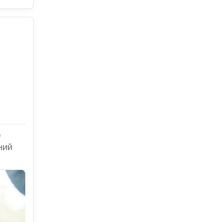
)
ний