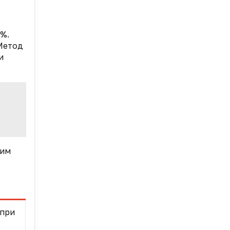
5%.
Метод
и
ким
 при