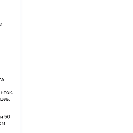
и
та
нток.
цев.
и 50
ом