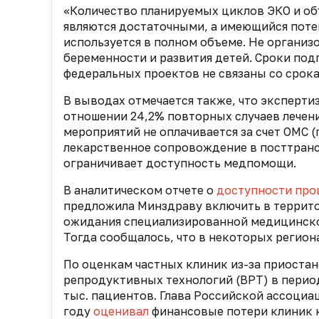
«Количество планируемых циклов ЭКО и об
являются достаточными, а имеющийся поте
используется в полном объеме. Не органи
беременности и развития детей. Сроки под
федеральных проектов не связаны со срокам
В выводах отмечается также, что эксперт
отношении 24,2% повторных случаев лечени
мероприятий не оплачивается за счет ОМС 
лекарственное сопровождение в посттранс
ограничивает доступность медпомощи.
В аналитическом отчете о
доступности про
предложила Минздраву включить в террит
ожидания специализированной медицинско
Тогда сообщалось, что в некоторых регион
По оценкам частных клиник из-за приоста
репродуктивных технологий (ВРТ) в перио
тыс. пациентов. Глава Российской ассоци
году
оценивал
финансовые потери клиник к