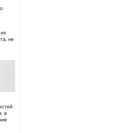
го
ких
та, не
остей
, а
ние