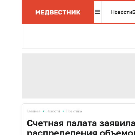
Новости
•
•
Главная
Новости
Практика
Счетная палата заявил
распределения объемо