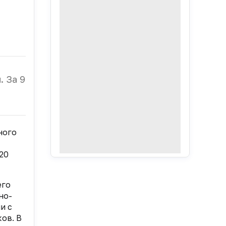
 За 9
ного
20
его
но-
и с
ов. В