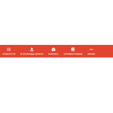
Воспроизведение материалов допускается только при соблюдении
ограничений, установленных Правообладателем
, при указании
автора используемых материалов и ссылки на портал Medvestnik.ru
как на источник заимствования с обязательной гиперссылкой на
сайт
medvestnik.ru
НОВОСТИ
В ПОМОЩЬ ВРАЧУ
БИЗНЕС
СПРАВОЧНИКИ
МЕНЮ