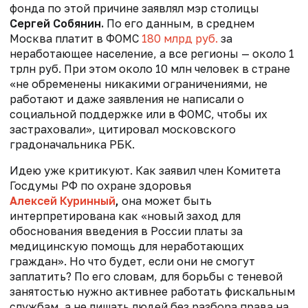
фонда по этой причине заявлял мэр столицы
Сергей Собянин.
По его данным, в среднем
Москва платит в ФОМС
180 млрд руб.
за
неработающее население, а все регионы — около 1
трлн руб. При этом около 10 млн человек в стране
«не обременены никакими ограничениями, не
работают и даже заявления не написали о
социальной поддержке или в ФОМС, чтобы их
застраховали», цитировал московского
градоначальника РБК.
Идею уже критикуют. Как заявил член Комитета
Госдумы РФ по охране здоровья
Алексей Куринный
,
она может быть
интерпретирована как «новый заход для
обоснования введения в России платы за
медицинскую помощь для неработающих
граждан». Но что будет, если они не смогут
заплатить? По его словам, для борьбы с теневой
занятостью нужно активнее работать фискальным
службам, а не лишать людей без разбора права на