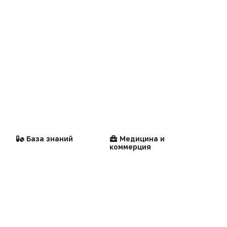
Логотипы портала
Видео
Центильные таблицы
Персоны
Контакты
Репортаж
Написать в редакцию
Интервью
Praxis
MedNews
Стандарты
Компании
Факультет
медицинской помощи
База знаний
Медицина и
коммерция
«Политика конфиденциальности»
«Основные виды деятельности компании»
«Редакционная политика»
Мероприятия