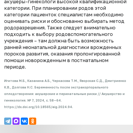
акушеры-гинекологи высокой квалификационной
категории. При планировании родов этой
категории пациенток специалистам необходимо
оценивать риски и обоснованно выбирать метод
родоразрешения. Также следует внимательно
подходить к выбору родовспомогательного
учреждения – там должна быть возможность
ранней неонатальной диагностики врожденных
пороков развития, оказания пролонгированной
помощи новорожденным в постнатальном
периоде.
Игитова М.Б., Казанина А.Б., Черкасова Т.М., Яворская С.Д., Дмитриенко
К.В., Долгова Н.С. Беременность после экстракорпорального
оплодотворения: акушерские и перинатальные риски // Акушерство и
гинекология. № 7, 2024, с. 58—64.
https://dx.doi.org/10.18565/aig.2024.94.