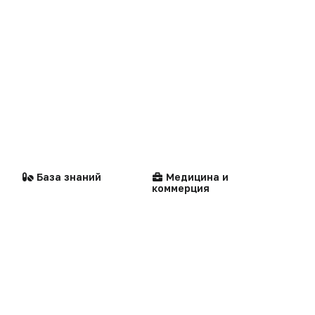
Здравоохранение
Реклама на сайте
Сделано в России
Реклама в газете
Dura lex
Презентация портала
Стандарты
Компании
Мысли вслух
медицинской помощи
Кейсы
Технологии
Логотипы портала
Видео
Контакты
Репортаж
База знаний
Медицина и
Написать в редакцию
коммерция
Интервью
Praxis
MedNews
Факультет