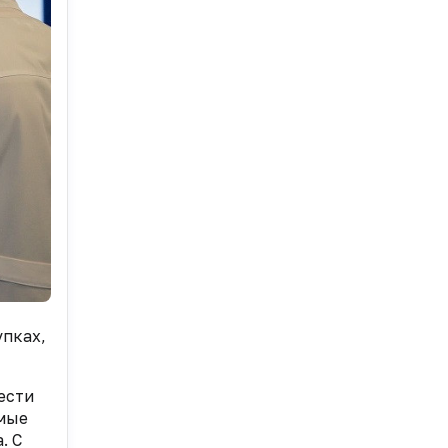
упках,
ести
имые
. С