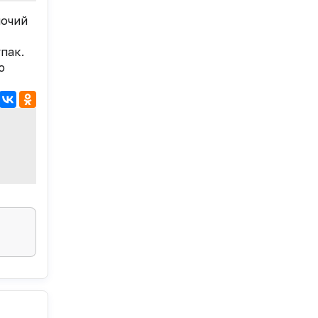
мочий
упак.
ю