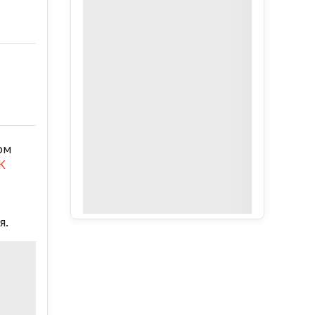
ом
К
я.