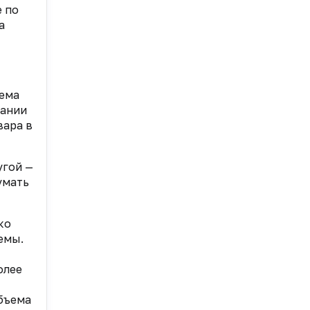
е по
а
ъема
пании
вара в
угой —
умать
ко
емы.
олее
бъема