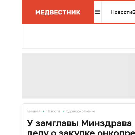
Новости
•
•
Главная
Новости
Здравоохранение
У замглавы Минздрава
делу о закупке онкопре