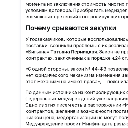
момента их заключения стоимость многих т
условиям договора. Приобретать медиздели
возможных претензий контролирующих орг
Почему срываются закупки
У госзаказчиков, которые воспользовалис
поставки, возникли проблемы с их реализ
«Вигьяна»
Татьяна Перницкая
. Закон не п
контрактах, заключенных в порядке ч.24 ст
«С одной стороны, закон № 44-ФЗ позволяе
нет юридического механизма изменения це
этот механизм не имеют права», — пояснил
По данным источника из контролирующих о
федеральных медучреждений уже направили
Одно из этих писем есть в распоряжении «М
контрактов, желания и возможности поста
низкой цене, медорганизации не могут пол
Медучреждение просит Минфин дать разъяс