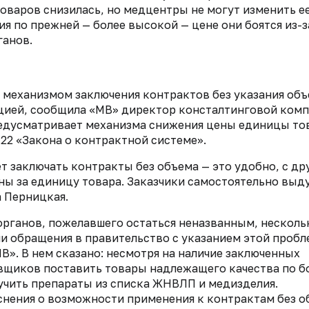
оваров снизилась, но медцентры не могут изменить е
я по прежней — более высокой — цене они боятся из-з
анов.
ь механизмом заключения контрактов без указания об
ацией, сообщила «МВ» директор консталтинговой ком
редусматривает механизма снижения цены единицы то
.22 «Закона о контрактной системе».
т заключать контракты без объема — это удобно, с др
ны за единицу товара. Заказчики самостоятельно выд
а Перницкая.
рганов, пожелавшего остаться неназванным, несколь
 обращения в правительство с указанием этой пробл
В». В нем сказано: несмотря на наличие заключенных
вщиков поставить товары надлежащего качества по б
учить препараты из списка ЖНВЛП и медизделия.
нения о возможности применения к контрактам без о