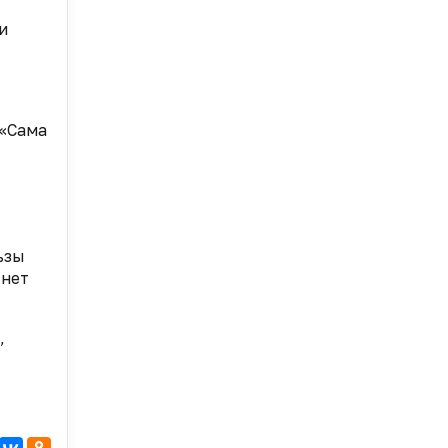
и
 «Сама
ьзы
 нет
,