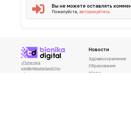
Вы не можете оставлять комме
Пожалуйста,
авторизуйтесь
Новости
Здравоохранение
«Политика
Образование
конфиденциальности»
Наука
«Основные виды деятельности
Технологии
компании»
«Редакционная политика»
Практика
Фарминдустрия
Школа клиницис
Алгоритм
Клинический случай
Лекторий