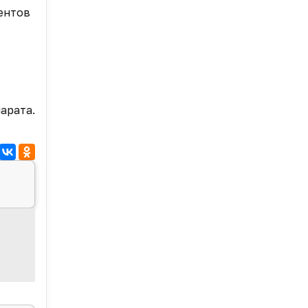
иентов
арата.