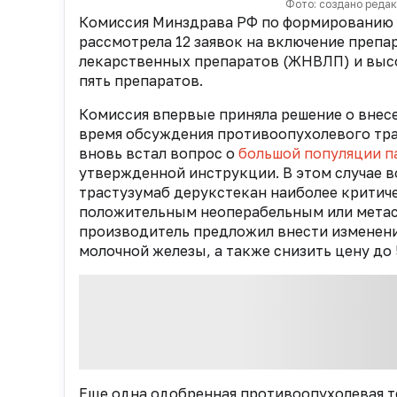
Фото: создано реда
Комиссия Минздрава РФ по формированию л
рассмотрела 12 заявок на включение преп
лекарственных препаратов (ЖНВЛП) и высо
пять препаратов.
Комиссия впервые приняла решение о внес
время обсуждения противоопухолевого тра
вновь встал вопрос о
большой популяции п
утвержденной инструкции. В этом случае в
трастузумаб дерукстекан наиболее критич
положительным неоперабельным или метас
производитель предложил внести изменения
молочной железы, а также снизить цену до 5
Еще одна одобренная противоопухолевая т