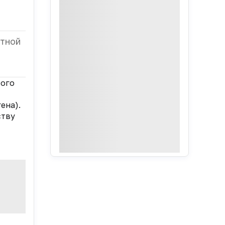
нтной
кого
ена).
ству