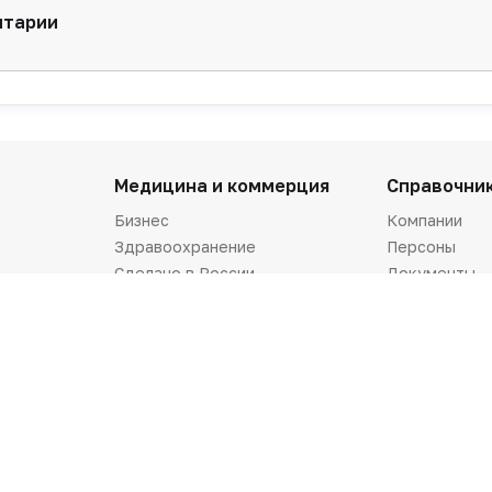
нтарии
Медицина и коммерция
Справочни
Бизнес
Компании
Здравоохранение
Персоны
Сделано в России
Документы
Dura lex
Калькулятор
Мысли вслух
Алгоритмы
Технологии
Клинические
Центильные 
та
Видео
Стандарты м
Симптомы и 
Репортаж
Справочник 
Интервью
Praxis