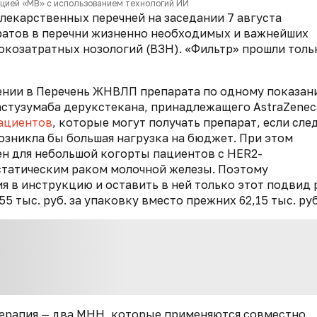
кцией «МВ» с использованием технологий ИИ
екарственных перечней на заседании 7 августа
аратов в перечни жизненно необходимых и важнейших
козатратных нозологий (ВЗН). «Фильтр» прошли толь
ении в Перечень ЖНВЛП препарата по одному показан
стузумаба дерукстекана, принадлежащего AstraZenec
ациентов
, которые могут получать препарат, если сле
озникла бы большая нагрузка на бюджет. При этом
ен для небольшой когорты пациентов с HER2-
татическим раком молочной железы. Поэтому
 в инструкцию и оставить в ней только этот подвид 
5 тыс. руб. за упаковку вместо прежних 62,15 тыс. руб
ерапия — два МНН, которые применяются совместно,