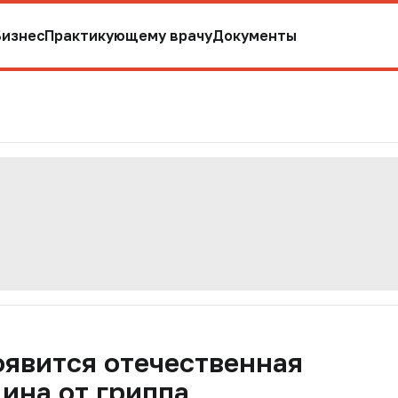
Бизнес
Практикующему врачу
Документы
оявится отечественная
ина от гриппа