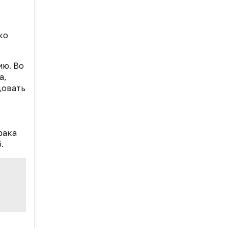
ко
ию. Во
a,
довать
рака
.