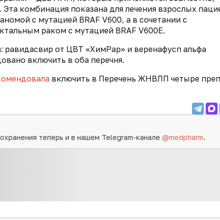
e. Эта комбинация показана для лечения взрослых пац
аномой с мутацией BRAF V600, а в сочетании с
ктальным раком с мутацией BRAF V600E.
: равидасвир от ЦВТ «ХимРар» и веренафусп альфа
овано включить в оба перечня.
комендовала
включить в Перечень ЖНВЛП четыре преп
охранения теперь и в нашем Telegram-канале
@medpharm
.