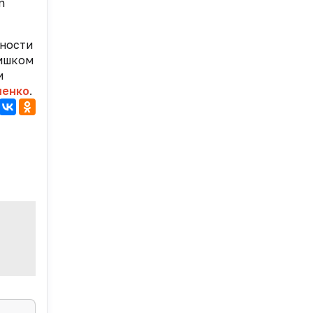
n
сности
лишком
и
шенко
.