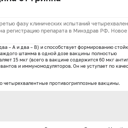
ретью фазу клинических испытаний четырехвале
 на регистрацию препарата в Минздрав РФ. Новое
ва – А и два – В) и способствует формированию стой
каждого штамма в одной дозе вакцины полностью
яет 15 мкг (всего в вакцине содержится 60 мкг антиг
вантов и иммуномодуляторов. Он не уступает по каче
но четырехвалентные противогриппозные вакцины.