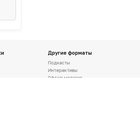
ки
Другие форматы
Подкасты
Интерактивы
Офтальмология
ы
Рекламодателям
 рекомендации
Реклама на сайте
таблицы
Реклама в газете
ед. помощи
Презентация портала
синдромы
Кейсы
лекарств
Логотипы портала