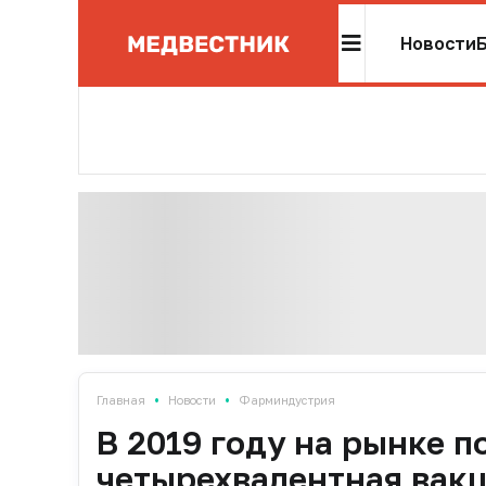
Новости
•
•
Главная
Новости
Фарминдустрия
В 2019 году на рынке п
четырехвалентная вакц