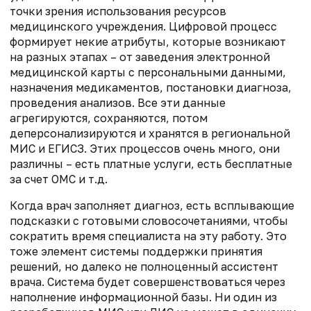
точки зрения использования ресурсов
медицинского учреждения. Цифровой процесс
формирует некие атрибуты, которые возникают
на разных этапах
–
от заведения
электрон
ной
медицинской карты с персональными данными,
назначения медикаментов, постановки диагноза,
проведения анализов. Все эти данные
агрегируются, сохраняются, потом
деперсонализируются и хранятся в
региональной
МИС и
ЕГИСЗ. Этих процессов очень много, они
различны
–
есть платные услуги, есть бесплатные
за счет
ОМС
и т
.д
.
Когда врач заполняет диагноз
,
есть всплывающие
подсказки с готовыми словосочетаниями, чтобы
сократить время
специалиста на эту работу
.
Это
тоже
элемент системы поддержки принятия
решений, но
далеко не
полноценный ассистент
врача
. Система будет совершенствоваться
через
наполнение
информационной
базы. Ни од
ин
из