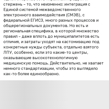
стержень
–
то, что неизменно
:
интеграция с
Един
ой
систем
ой
межведомственного
электронного взаимодействия (СМЭВ), с
федеральной
ЕГИСЗ
, много разных процессов и
общерегиональных документов
. Н
о есть и
региональная специфика, в которой
множество
правил
–
даже вплоть до муниципалитетов есть
отличи
я,
и затраты уходят на кастомизацию под
конкретные нужды субъекта, отдельно взятого
ЛПУ
, особенно, если это какие-то центры
,
оказывающие высокотехнологичную
медицинскую помощь
.
Действительно, н
е хватает
немного стандартизации, чтобы это выглядело
как-то более единообразно.