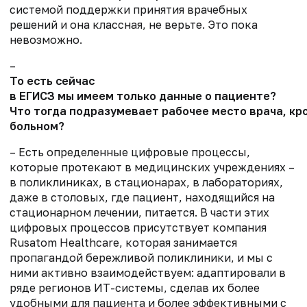
систем
ой
поддержки принятия врачебных
решений и она классная, не
верьте
. Это
пока
невозможно.
–
То есть сейчас
в ЕГИСЗ
мы имеем только данные о пациенте?
Что тогда
подразумевает рабочее место врача, кр
больном
?
–
Есть определенные цифровые процессы,
которые протекают в медицинских учреждениях
–
в поликлиниках, в стационарах, в лабораториях,
даже в столовых
,
где пациент, находящийся на
стационарном лечении, питается. В части этих
цифровых процессов
присутствует
компания
Rusatom Healthcare
,
которая занимается
пропагандой бережливой поликлиник
и, и
мы с
ними активно взаимодействуем
:
адаптировали
в
ряде регионов
ИТ-системы, сделав их
более
удобны
ми
для пациента и более эффективны
ми
с