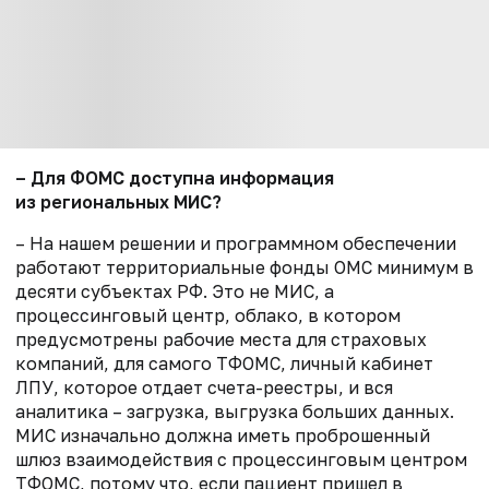
–
Для
ФОМС
доступна информация
из региональных МИС
?
– Н
а
нашем решении и
программном обеспечении
работа
ю
т
территориальные фонды ОМС минимум в
десяти субъект
ах РФ. Э
то не МИС,
а
процессинговый центр, облако, в котором
предусмотрены
рабочие места для страховых
компаний, для самого
ТФОМС
, личный кабинет
ЛПУ
, которое отдает счета
-
реестры
,
и вся
аналитика
–
загрузка, выгрузка больших данных.
МИС изначально должна иметь проброшенный
шлюз взаимодействия с процессинговым центром
ТФОМС
, потому что, если пациент пришел в