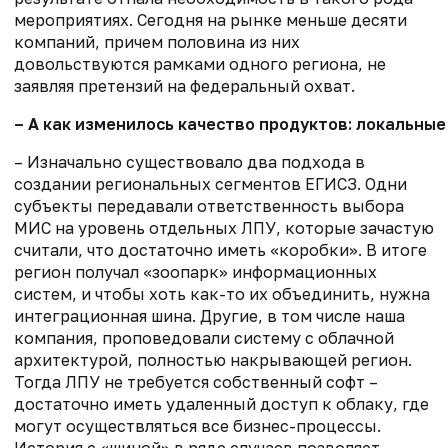
мероприятиях. Сегодня на рынке меньше десяти
компаний, причем половина из них
довольствуются рамками одного региона, не
заявляя претензий на федеральный охват.
– А как изменилось качество продуктов: локальн
–
Изначально
существовало два подхода в
создании региональных сегментов ЕГИСЗ. О
дни
субъекты передавали ответственность выбора
МИС на уровень отдельных ЛПУ, которые зачастую
считали, что достаточно
иметь «
коробки
». В итоге
регион получал «зоопарк» информационных
систем, и чтобы хоть как-то их объединить, нужна
интеграционная шина
.
Другие, в том числе наша
компания,
проповедовал
и систему
с облачной
архитектурой, полностью накрыва
ющей регион.
Тогда ЛПУ не требуется собственный
софт
–
достаточно
иметь удаленный доступ к облаку
, где
могут осуществляться
все бизнес-процессы.