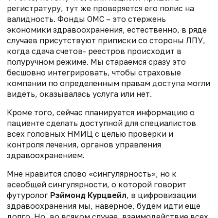
регистратуру, тут же проверяется его полис на
валидность
. Фонды ОМС –
это стержень
экономики здравоохранения, естественно
,
в ряде
случаев присутствуют приписки со стороны
ЛПУ
,
когда сдача счетов
-
реестров происходит в
полуручном режиме. Мы стараемся сразу это
бесшовно интегрировать, чтобы
страховые
компании
по определенным правам доступа
могли
видеть,
оказывалась услуга или нет.
Кроме того
, сейчас
планируется информацию
о
пациент
е сделать доступной для специалистов
всех головных Н
МИЦ
с целью
проверки
и
контроля лечения, орган
ов
управления
здравоохранением
.
М
не нравится слово
«
сингулярность
»
, но
к
всеобщ
ей сингулярности
, о которой говорит
футуролог
Рэймонд Курцвейл
, в цифровизации
здравоохранения мы, наверное
, будем идти
еще
долго
. Н
о
,
во всяком случае
,
взаимодействие всех