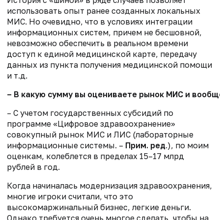
История
с
«
шиной
»
в ряде случаев позволяет
использовать опыт ранее созданных локальных
МИС
.
Но очевидно,
что
в условиях
интеграции
информационных
систем, причем не бесшовн
ой
,
невозможно обеспечить в реальном времени
доступ к единой медицинской карте
,
передачу
данных
из пункта получения медицинской помощи
и т.д
.
– В какую сумму вы оцениваете рынок МИС и вооб
– С учетом государственных субсидий по
программе «Цифровое здравоохранение»
совокупный рынок МИС и ЛИС (лабораторные
информационные системы. –
Прим.
ред
.), по моим
оценкам, колеблется в пределах 15–17 млрд
рублей в год.
Когда начиналась модернизация здравоохранения,
многие игроки считали, что это
высокомаржинальный бизнес, легкие деньги.
Однако требуется очень многое сделать, чтобы на