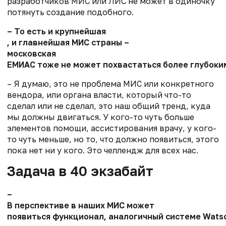
разработчиков
МИС или ЛИС не может в одиночку
потянуть создание подобного.
–
То есть и крупнейшая
,
и главнейшая МИС страны
–
московская
ЕМИАС тоже не может похвастаться более глубоки
–
Я думаю, это не проблема МИС или конкретного
вендора
,
или органа власти, который что-то
сделал или не сделал, это наш общий тренд, куда
мы должны двигаться. У кого-то чуть больше
элементов помощи, ассистирования врачу, у кого-
то чуть меньше, но то, что должно появиться, этого
пока нет ни у кого. Это челлендж для всех нас.
Задача в 40 экзабайт
–
В перспективе
в
наши
х
МИС может
появиться функционал, аналогичный системе
Wats