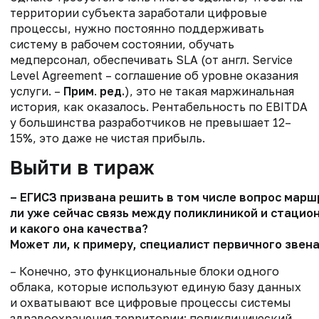
территории субъекта заработали цифровые
процессы, нужно постоянно поддерживать
систему в рабочем состоянии, обучать
медперсонал, обеспечивать SLA (от англ. Service
Level Agreement – соглашение об уровне оказания
услуги. –
Прим
.
ред.
), это не такая маржинальная
история, как оказалось. Рентабельность по EBITDA
у большинства разработчиков не превышает 12–
15%, это даже не чистая прибыль.
Выйти в тираж
– ЕГИСЗ призвана решить в том числе вопрос мар
ли уже
сейчас связь между поликлиникой и стацио
и
какого она качества?
Может ли, к примеру, специалист первичного зве
–
Конечно, это функциональные блоки одного
облака, которые используют единую базу данных
и
охватыва
ю
т все цифровые процессы
системы
здравоохранения территории:
поликлинический
,