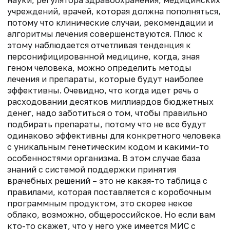
учреждений, врачей, которая должна пополняться
,
потому что клинические случаи, рекомендации и
алгоритмы лечения совершенствуются
. Плюс
к
этому
наблюдается отчетливая
тенденция к
персонифицированной медицине, когда
,
зная
геном человека
,
можно определить методы
лечения и препараты, которые будут наиболее
эффективны. Очевидно,
что
когда ид
е
т речь о
расходовании
десятков миллиардов бюджетных
денег, надо заботиться о том, чтобы правильно
подбирать препараты, потому что не все будут
одинаково эффективны для конкретного человека
с
уникальным
генетическим кодом и какими-то
особенностями организма. В этом случае база
знаний с системой поддержки принятия
врачебных решений
–
это не какая-то таблица с
правилами, которая поставляется с коробочным
программным продуктом, это скорее некое
облако, возможно
,
общероссийское.
Но если
вам
кто-то скажет, что у н
его уже имеется
МИС с