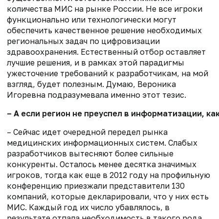
количества МИС на рынке России. Не все игроки
функционально или технологически могут
обеспечить качественное решение необходимых
региональных задач по цифровизации
здравоохранения. Естественный отбор оставляет
лучшие решения, и в рамках этой парадигмы
ужесточение требований к разработчикам, на мой
взгляд, будет полезным. Думаю, Вероника
Игоревна подразумевала именно этот тезис.
– А если регион не преуспел в информатизации, к
–
Сейчас
идет очередной передел рынка
медицинских информационных систем. Слабых
разработчиков
вытесняют более сильные
конкуренты.
О
сталось менее десятка значимых
игроков,
тогда как еще в
2012 год
у
на
профильную
конференцию приезжал
и представители
130
компаний, которые декларировали, что у них есть
МИС
. Каждый год их число убавлялось,
в
результате
отпала необходимость в такого рода