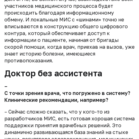
участников медицинского процесса будет
происходить благодаря
информационному
обмену.
И
локальны
е
МИС
с «
шин
ами»
точно не
вписываются в конструкцию общего цифрово
го
контур
а
, который обеспечивает доступ к
информации о пациенте, начиная от бригады
скорой помощи, когда врач, приехав на вызов
, уже
знает историю болезни, имеющиеся
противопоказания
.
Доктор без ассистента
–
С точки зрения врача, что погружено в систему?
Кли
нические рекомендации
, например
?
– Сейчас сложно
сказать, что у кого-то из
разработчиков МИС, есть готовая хорошая система
поддержки принятия врачебных решений. Это
динамично развивающаяся база знаний на стыке
науки, регулятора здравоохранения, медицинских