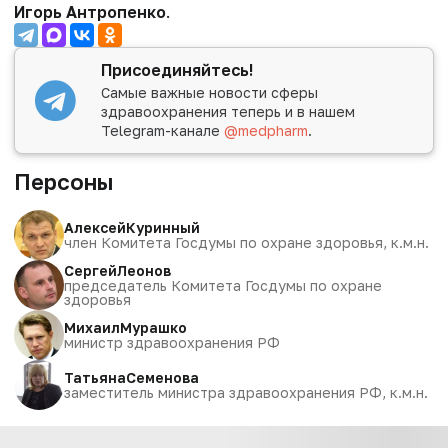
Игорь Антропенко
.
Присоединяйтесь!
Самые важные новости сферы
здравоохранения теперь и в нашем
Telegram-канале
@medpharm
.
Персоны
Алексей
Куринный
член Комитета Госдумы по охране здоровья, к.м.н.
Сергей
Леонов
председатель Комитета Госдумы по охране
здоровья
Михаил
Мурашко
министр здравоохранения РФ
Татьяна
Семенова
заместитель министра здравоохранения РФ, к.м.н.