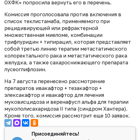
ОХФК» попросила вернуть его в перечень.
Комиссия проголосовала против включения в
список теклистамаба, применяемого при
рецидивирующей или рефрактерной
множественная миеломе, комбинации
трифлуридин + типирацил, которая представляет
собой третью линию терапии метастатического
колоректального рака и метастатического рака
желудка, а также сахароснижающего препарата
лусеоглифлозин.
На 7 августа перенесено рассмотрение
препаратов ивакафтор + тезакафтор +
элексакафтор и ивакафтор для лечения
муковисцидоза и веренафусп альфа для терапии
мукополисахаридоза II типа (синдром Хантера).
Кроме того, комиссия рассмотрит еще 10 заявок.
Присоединяйтесь!