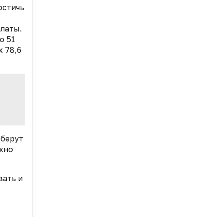
остичь
алаты.
ю 51
х 78,6
 берут
ожно
вать и