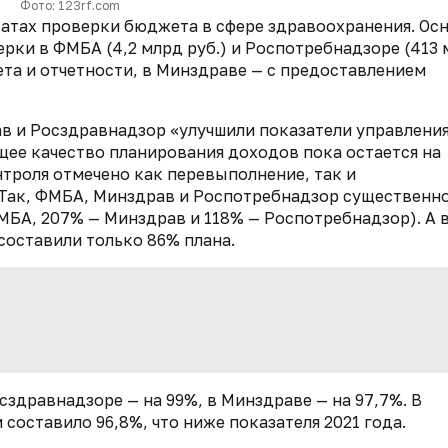
Фото: 123rf.com
татах проверки бюджета в сфере здравоохранения.
Ос
рки в ФМБА (4,2 млрд руб.) и Роспотребнадзоре (413 
чета и отчетности, в Минздраве — с предоставлением
ав и Росздравнадзор «улучшили показатели управлени
ее качество планирования доходов пока остается на
нтроля отмечено как перевыполнение, так и
Так, ФМБА, Минздрав и Роспотребнадзор существенн
МБА, 207% — Минздрав и 118% — Роспотребнадзор). А 
составили только 86% плана.
сздравнадзоре — на 99%, в Минздраве — на 97,7%. В
составило 96,8%, что ниже показателя 2021 года.