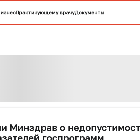
Бизнес
Практикующему врачу
Документы
ли Минздрав о недопустимос
азателей госпрограмм