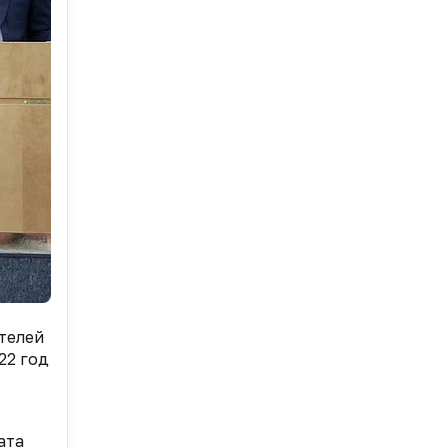
телей
22 год
ата