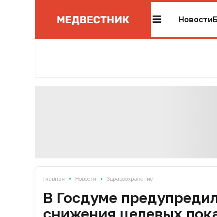
Новости
•
•
Главная
Новости
Здравоохранение
В Госдуме предупреди
снижения целевых пок