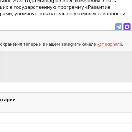
овине 2022 года Минздрав внес изменения в пять
щих в государственную программу «Развитие
рами, упомянут показатель по укомплектованности
охранения теперь и в нашем Telegram-канале
@medpharm
.
нтарии