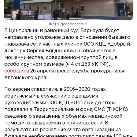
Фото: gooddoctors.ru
В Центральный районный суд Барнаула будет
направлено
уголовное дело в отношении бывшего
главврача сети частных клиник ООО КДЦ «Добрый
доктор»
Сергея Богданова.
Он обвиняется в
мошенничестве, совершенном группой лиц, в
особо крупном размере (ч.4 ст.159 УК РФ),
сообщила
26 апреля пресс-служба прокуратуры
Алтайского края
.
По версии следствия, в 2016—2020 годах
обвиняемый в соучастии с еще двумя
руководителями
ООО КДЦ «Добрый доктор»
подавали в Территориальный фонд ОМС (ТФОМС)
сведения о завышенных объемах медицинской
помощи, оказываемой в клиниках сети. В
результате на расчетные счета организации из
бюджета необоснованно поступило свыше 100 млн