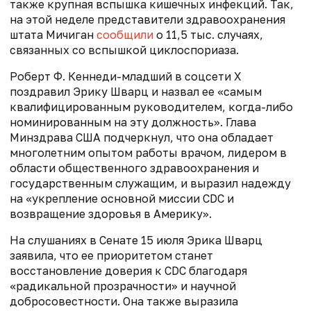
также крупная вспышка кишечных инфекций. Так,
на этой неделе п
редставители здравоохранения
штата Мичиган
сообщили
о 11,5 тыс. случаях,
связанных со вспышкой циклоспориаза.
Роберт Ф. Кеннеди-младший в соцсети Х
поздравил Эрику Шварц и назвал ее «самым
квалифицированным руководителем, когда-либо
номинированным на эту должность». Глава
Минздрава США подчеркнул, что она обладает
многолетним опытом работы врачом, лидером в
области общественного здравоохранения и
государственным служащим, и выразил надежду
на «укрепление основной миссии CDC и
возвращение здоровья в Америку».
На слушаниях в Сенате 15 июля Эрика Шварц
заявила, что ее приоритетом станет
восстановление доверия к CDC благодаря
«радикальной прозрачности» и научной
добросовестности. Она также выразила