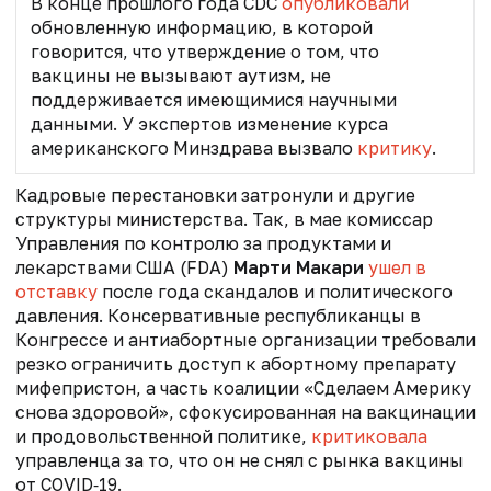
В конце прошлого года CDC
опубликовали
обновленную информацию, в которой
говорится, что утверждение о том, что
вакцины не вызывают аутизм, не
поддерживается имеющимися научными
данными. У экспертов изменение курса
американского Минздрава вызвало
критику
.
Кадровые перестановки затронули и другие
структуры министерства. Так, в мае к
омиссар
Управления по контролю за продуктами и
лекарствами США (FDA)
Марти Макари
ушел в
отставку
после года скандалов и политического
давления. Консервативные республиканцы в
Конгрессе и антиабортные организации требовали
резко ограничить доступ к абортному препарату
мифепристон, а часть коалиции «Сделаем Америку
снова здоровой», сфокусированная на вакцинации
и продовольственной политике,
критиковала
управленца за то, что он не снял с рынка вакцины
от COVID‑19.