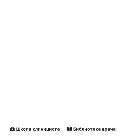
Клинические
Лекарства
рекомендации
Новости
Справочники
Здравоохранение
Компании
Образование
Персоны
Наука
Документы
Школа клинициста
Библиотека врача
Технологии
Калькуляторы