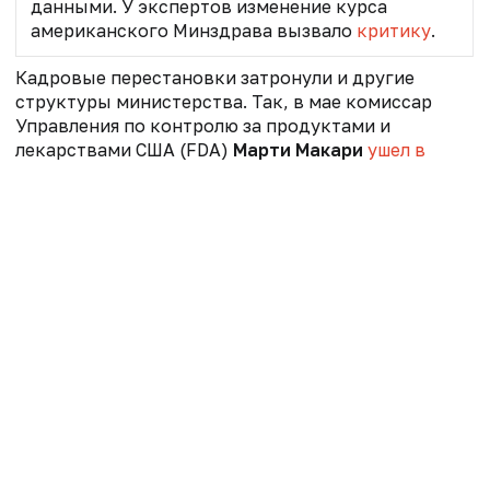
данными. У экспертов изменение курса
американского Минздрава вызвало
критику
.
Кадровые перестановки затронули и другие
структуры министерства. Так, в мае к
омиссар
Управления по контролю за продуктами и
лекарствами США (FDA)
Марти Макари
ушел в
отставку
после года скандалов и политического
давления. Консервативные республиканцы в
Конгрессе и антиабортные организации требовали
резко ограничить доступ к абортному препарату
мифепристон, а часть коалиции «Сделаем Америку
снова здоровой», сфокусированная на вакцинации
и продовольственной политике,
критиковала
управленца за то, что он не снял с рынка вакцины
от COVID‑19.
Присоединяйтесь!
Самые важные новости сферы
здравоохранения теперь и в нашем