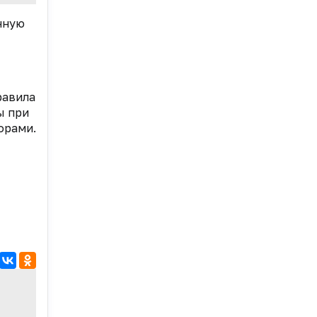
нную
равила
ы при
орами.