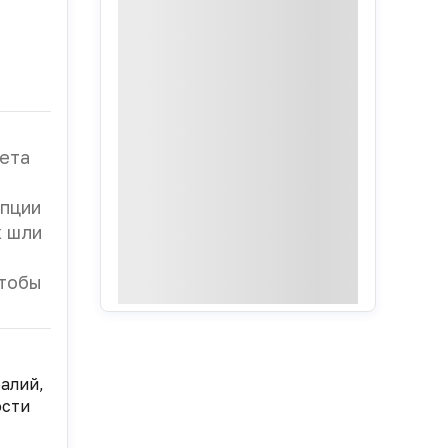
тета
епции
х шли
чтобы
еалий,
ости