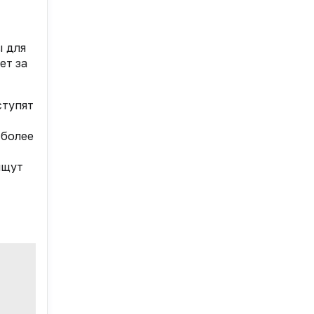
ы для
ет за
ступят
 более
ищут