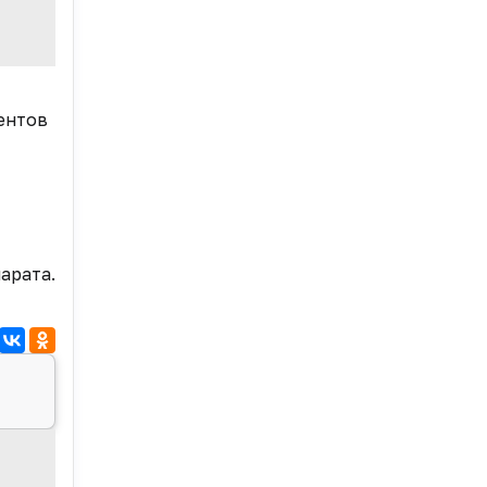
иентов
арата.