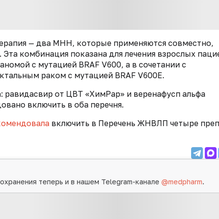
ерапия — два МНН, которые применяются совместно,
e. Эта комбинация показана для лечения взрослых пац
аномой с мутацией BRAF V600, а в сочетании с
ктальным раком с мутацией BRAF V600E.
: равидасвир от ЦВТ «ХимРар» и веренафусп альфа
овано включить в оба перечня.
комендовала
включить в Перечень ЖНВЛП четыре преп
охранения теперь и в нашем Telegram-канале
@medpharm
.