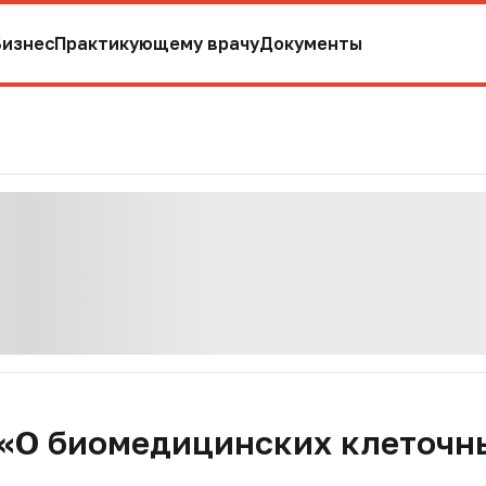
Бизнес
Практикующему врачу
Документы
 «О биомедицинских клеточн