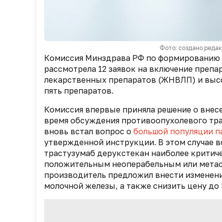
Фото: создано реда
Комиссия Минздрава РФ по формированию л
рассмотрела 12 заявок на включение преп
лекарственных препаратов (ЖНВЛП) и высо
пять препаратов.
Комиссия впервые приняла решение о внес
время обсуждения противоопухолевого тра
вновь встал вопрос о
большой популяции п
утвержденной инструкции. В этом случае в
трастузумаб дерукстекан наиболее критич
положительным неоперабельным или метас
производитель предложил внести изменения
молочной железы, а также снизить цену до 5