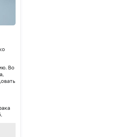
ко
ию. Во
a,
довать
рака
.