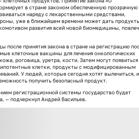
 клеточных продуктов. Принятие закона «О
ормирует в стране законом обеспеченную прозрачную
азвиваться наряду с лекарственными средствами,
ороны, уже в ближайшем времени может дать продукт
локомотивом развития всей новой биомедицины, повлеч
ды после принятия закона в стране на регистрацию по
мые клеточные вакцины для лечения онкологических
ожа, роговица, уретра, кости. Затем могут появиться
рипотентные клетки, продукты с модифицированным
еваний. У людей, которые сегодня хотят вылечиться, 
озможность получить безопасный продукт.
данием регистрационной системы государство будет
, — подчеркнул Андрей Васильев.