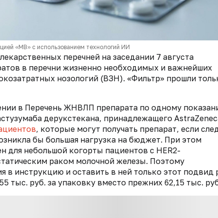
кцией «МВ» с использованием технологий ИИ
екарственных перечней на заседании 7 августа
аратов в перечни жизненно необходимых и важнейших
козатратных нозологий (ВЗН). «Фильтр» прошли толь
ении в Перечень ЖНВЛП препарата по одному показан
стузумаба дерукстекана, принадлежащего AstraZenec
ациентов
, которые могут получать препарат, если сле
озникла бы большая нагрузка на бюджет. При этом
ен для небольшой когорты пациентов с HER2-
татическим раком молочной железы. Поэтому
 в инструкцию и оставить в ней только этот подвид 
5 тыс. руб. за упаковку вместо прежних 62,15 тыс. руб