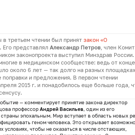
ы в третьем чтении был принят
закон «О
. Его представлял
Александр Петров
, член Коми
чиком законопроекта выступил Минздрав России.
многие в медицинском сообществе: ведь от конц
ло около 6 лет — так долго на разных площадка
 поправки и предложения. В первом чтении
преля 2015 г. и понадобилось еще больше года, 
сенсусу.
событие — комментирует принятие закона директор
ьцова профессор
Андрей Васильев
, один из его
я страны эпохальным. Мир вступает в область новых р
ифицировать геном человека. Это открывает возможн
х условиях, чтобы не оказаться в числе отстающих,