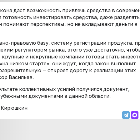
закона даст возможность привлечь средства в совреме
 готовность инвестировать средства, даже разделять
Они понимают перспективы, но не вкладывают деньги в
вно-правовую базу, систему регистрации продукта, п
еким регулятором рынка, этого уже достаточно, чтоб
о, крупные и некрупные компании готовы стать инвест
«на низком старте», они ждут, когда закон выполнит
разрешительную — откроет дорогу к реализации этих
сор Васильев.
зультате коллективных усилий получился документ,
рубежными документами в данной области.
г Кирюшкин