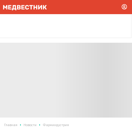
•
•
Главная
Новости
Фарминдустрия