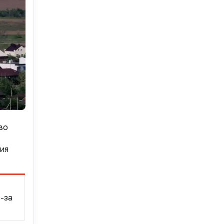
во
ия
-за