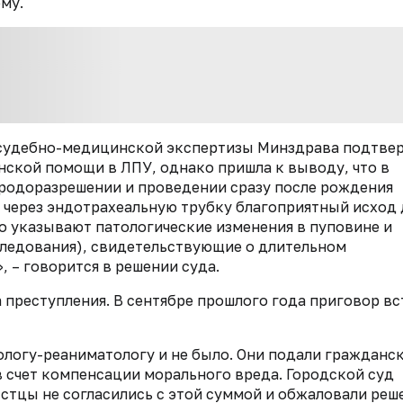
му.
 судебно-медицинской экспертизы Минздрава подтве
нской помощи в ЛПУ, однако пришла к выводу, что в
 родоразрешении и проведении сразу после рождения
 через эндотрахеальную трубку благоприятный исход 
о указывают патологические изменения в пуповине и
следования), свидетельствующие о длительном
 – говорится в решении суда.
а преступления. В сентябре прошлого года приговор в
ологу-реаниматологу и не было. Они подали гражданс
 в счет компенсации морального вреда. Городской суд
Истцы не согласились с этой суммой и обжаловали реш