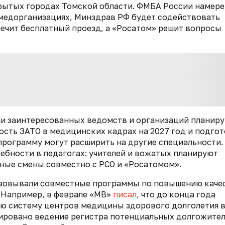
акрытых городах Томской области. ФМБА России намер
 медорганизациях, Минздрав РФ будет содействовать
чит бесплатный проезд, а «Росатом» решит вопросы
ели заинтересованных ведомств и организаций планир
сть ЗАТО в медицинских кадрах на 2027 год и подгот
программу могут расширить на другие специальности.
ребности в педагогах: учителей и вожатых планируют
ьные смены совместно с РСО и «Росатомом».
изовывали совместные программы по повышению качес
 Например, в феврале «МВ»
писал
, что
до конца года
ую систему центров медицины здорового долголетия 
нировано ведение регистра потенциальных долгожител