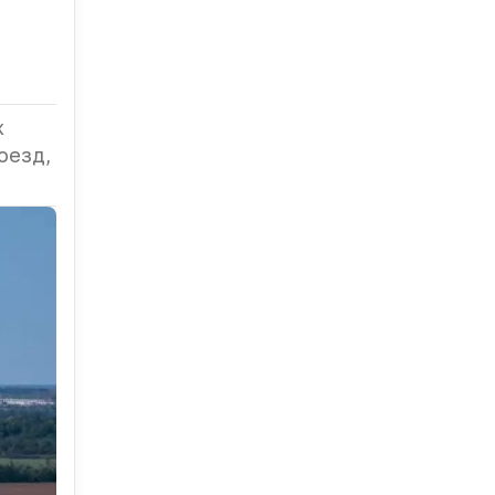
х
оезд,