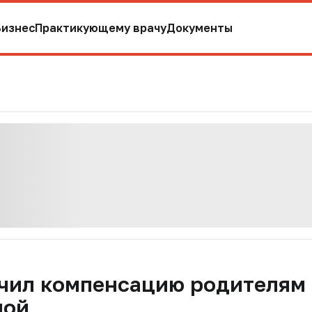
Бизнес
Практикующему врачу
Документы
ичил компенсацию родителям
ной