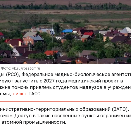
Фото: vk.ru/rosatomru
ды (РСО), Федеральное медико-биологическое агентст
руют запустить с 2027 года медицинский проект в
жна помочь привлечь студентов медвузов в учрежден
лемы,
пишет
ТАСС.
министративно-территориальных образований (ЗАТО).
тома». Доступ в такие населенные пункты ограничен из
в атомной промышленности.