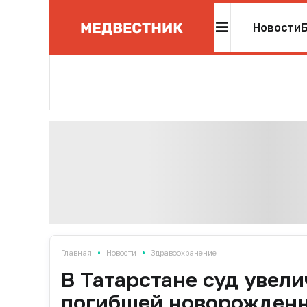
Новости
•
•
Главная
Новости
Здравоохранение
В Татарстане суд увел
погибшей новорожден