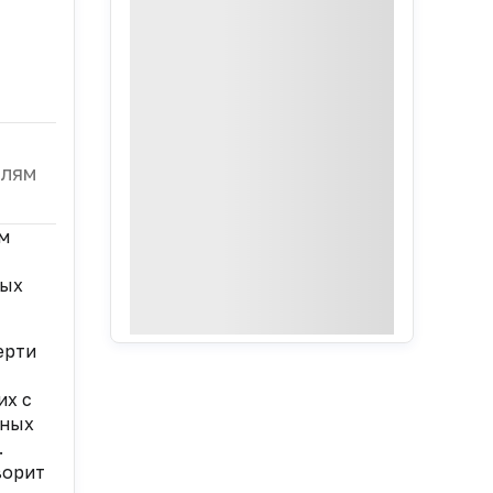
елям
ым
ных
ерти
их с
ьных
.
ворит