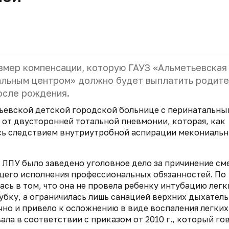
змер компенсации, которую ГАУЗ «Альметьевская
тальным центром» должно будет выплатить родит
после рождения.
етьевской детской городской больнице с перинатальн
ь от двусторонней тотальной пневмонии, которая, как
сь следствием внутриутробной аспирации мекониаль
 ЛПУ было заведено уголовное дело за причинение см
щего исполнения профессиональных обязанностей. По
сь в том, что она не провела ребенку интубацию легк
убку, а ограничилась лишь санацией верхних дыхател
чно и привело к осложнению в виде воспаления легких
ла в соответствии с приказом от 2010 г., который го