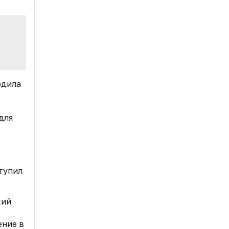
рдила
для
ступил
кий
ение в