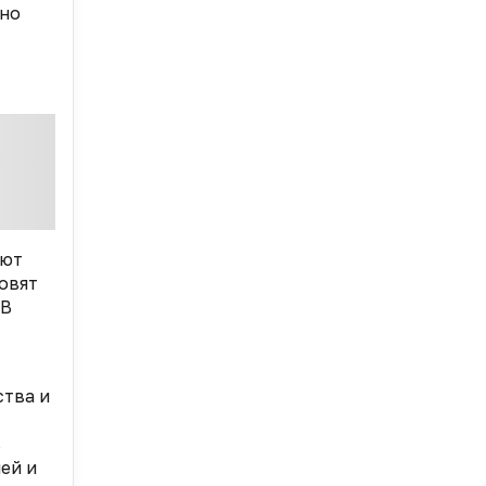
ено
уют
овят
 В
тва и
в
ей и