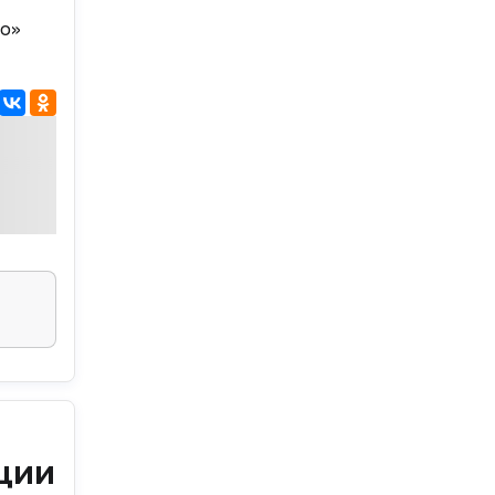
ло»
ции