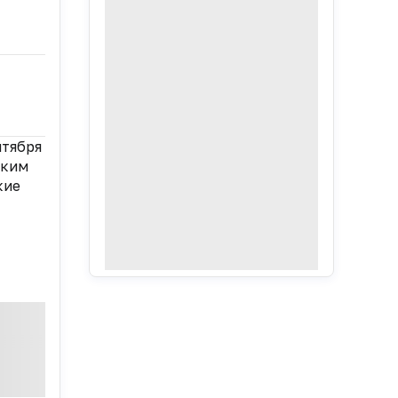
нтября
ским
кие