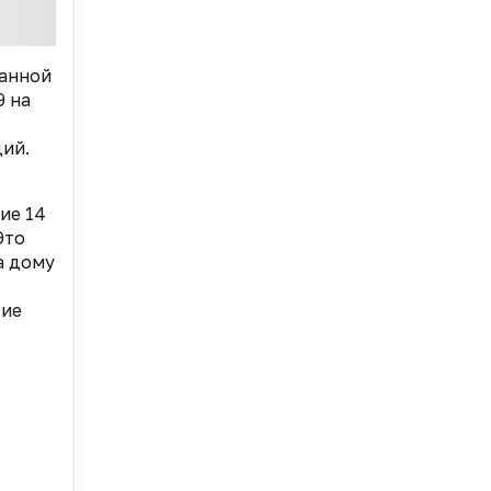
ванной
9 на
ий.
ие 14
Это
а дому
кие