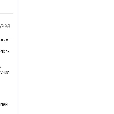
 уход
одка
олог-
а
лучил
лан.