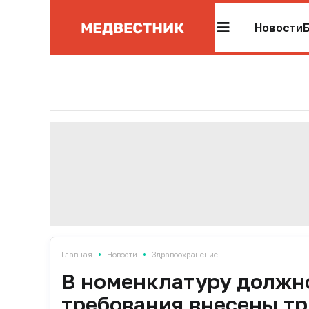
Новости
•
•
Главная
Новости
Здравоохранение
В номенклатуру должн
требования внесены тр