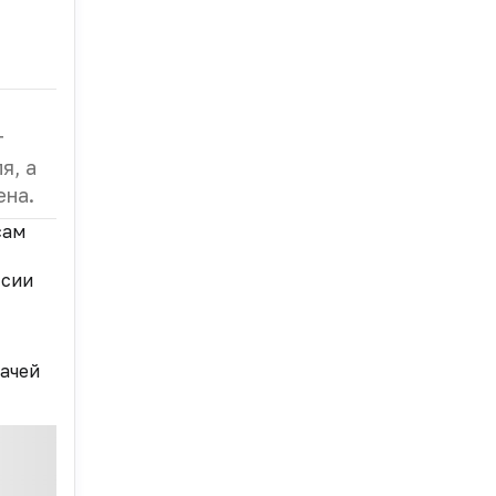
т
я, а
ена.
сам
ссии
ачей