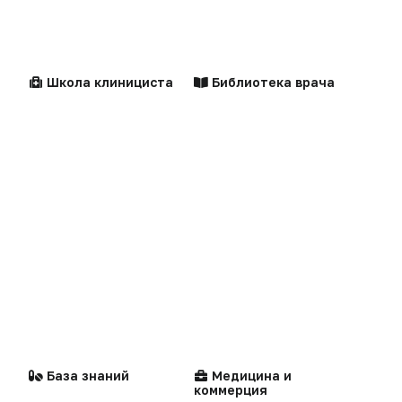
Логотипы портала
Видео
Контакты
Репортаж
Написать в редакцию
Школа клинициста
Библиотека врача
Интервью
Praxis
Центильные таблицы
Персоны
MedNews
Факультет
«Политика конфиденциальности»
«Основные виды деятельности компании»
Стандарты
Компании
медицинской помощи
«Редакционная политика»
База знаний
Медицина и
коммерция