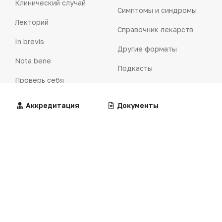
Клинический случай
Симптомы и синдромы
Лекторий
Справочник лекарств
In brevis
Другие форматы
Nota bene
Подкасты
Проверь себя
Интерактивы
Медицина и коммерция
Алгоритмы
Аккредитация
Калькуляторы
Документы
Офтальмология
Бизнес
Рекламодателям
Здравоохранение
Реклама на сайте
Сделано в России
Реклама в газете
Dura lex
Презентация портала
Мысли вслух
Клинические
Лекарства
Кейсы
рекомендации
Технологии