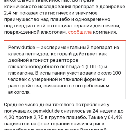
клинического исследования препарат в дозировке
2,4 мг показал статистически значимое
преимущество над плацебо и одновременно
подтвердил свой потенциал терапии для печени,
поврежденной алкоголем,
сообщила
компания.
P
emvidutide
— экспериментальный препарат из
класса пептидов, который действует как
двойной агонист рецепторов
глюкагоноподобного пептида-1 (ГПП-1) и
глюкагона. В испытании участвовали около 100
человек с умеренной и тяжелой формами
расстройства, связанного с потреблением
алкоголя.
Среднее число дней тяжелого потребления у
получавших
pemvidutide
снизилось за 24 недели до
4,20 против 2,75 в группе плацебо. Также у 64,4%
пациентов на фоне терапии снизился риск
потребления алкоголя по шкале Всемирной