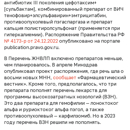
антибиотик III поколения цефотаксим+
[сульбактам], комбинированный препарат от ВИЧ
тенофовир+элсульфавирин+эмтрицитабин,
противоопухолевый пэгаспаргаза и препарат
кальция полистиролсульфонат (применяется при
гиперкалиемии). Распоряжение Правительства РФ
№ 4173-р от 24.12.2022
опубликовано на портале
publication.pravo.gov.ru.
В Перечень ЖНВЛП включено препаратов меньше,
чем планировалось. В апреле Минздрав
опубликовал проект распоряжения, где речь шла о
восьми новых МНН,
сообщает
«Фармацевтический
вестник». Кроме того, предполагалось, что три
препарата пополнят перечень лекарств для
программы высокозатратных нозологий (ВЗН).
Это два препарата для гемофилии — лоноктоког
альфа и руриоктоког альфа пэгол, а также
противоопухолевый — карфилзомиб. Но в 2023
году перечень ВЗН решили не пополнять.