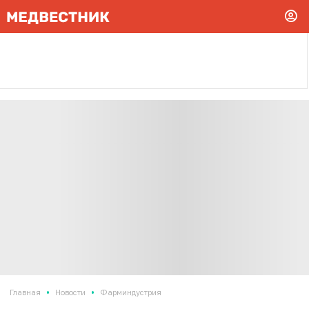
•
•
Главная
Новости
Фарминдустрия