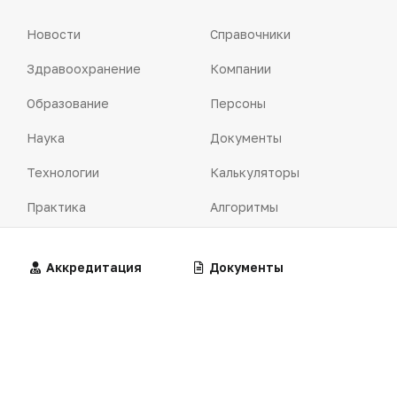
Новости
Справочники
Здравоохранение
Компании
Образование
Персоны
Наука
Документы
Технологии
Калькуляторы
Практика
Алгоритмы
Фарминдустрия
Клинические
рекомендации
Алгоритмы
Аккредитация
Калькуляторы
Документы
Школа клинициста
Центильные таблицы
Алгоритм
Стандарты мед. помощи
Клинический случай
Симптомы и синдромы
Лекторий
Справочник лекарств