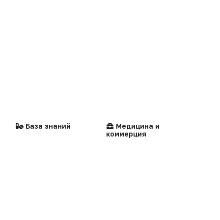
Репортаж
Написать в редакцию
Интервью
Praxis
MedNews
Факультет
Стандарты
Компании
медицинской помощи
База знаний
Медицина и
коммерция
«Политика конфиденциальности»
«Основные виды деятельности компании»
«Редакционная политика»
Мероприятия