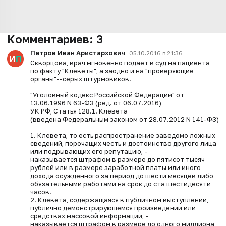
Комментариев:
3
Петров Иван Аристархович
05.10.2016 в 21:36
Скворцова, врач мгновенно подает в суд на пациента
по факту "Клеветы", а заодно и на "проверяющие
органы"--серых штурмовиков!
"Уголовный кодекс Российской Федерации" от
13.06.1996 N 63-ФЗ (ред. от 06.07.2016)
УК РФ, Статья 128.1. Клевета
(введена Федеральным законом от 28.07.2012 N 141-ФЗ)
1. Клевета, то есть распространение заведомо ложных
сведений, порочащих честь и достоинство другого лица
или подрывающих его репутацию, -
наказывается штрафом в размере до пятисот тысяч
рублей или в размере заработной платы или иного
дохода осужденного за период до шести месяцев либо
обязательными работами на срок до ста шестидесяти
часов.
2. Клевета, содержащаяся в публичном выступлении,
публично демонстрирующемся произведении или
средствах массовой информации, -
наказывается штрафом в размере до одного миллиона