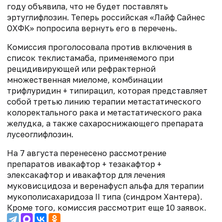
году объявила, что не будет поставлять
эртуглифлозин. Теперь российская «Лайф Сайнес
ОХФК» попросила вернуть его в перечень.
Комиссия проголосовала против включения в
список теклистамаба, применяемого при
рецидивирующей или рефрактерной
множественная миеломе, комбинации
трифлуридин + типирацил, которая представляет
собой третью линию терапии метастатического
колоректального рака и метастатического рака
желудка, а также сахароснижающего препарата
лусеоглифлозин.
На 7 августа перенесено рассмотрение
препаратов ивакафтор + тезакафтор +
элексакафтор и ивакафтор для лечения
муковисцидоза и веренафусп альфа для терапии
мукополисахаридоза II типа (синдром Хантера).
Кроме того, комиссия рассмотрит еще 10 заявок.