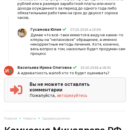
рублей или в размере заработной платы или иного
дохода осужденного за период до одного года либо
обязательными работами на срок до двухсот сорока
часов.
Гусамова Юлия
07.10.2016 в 13:39
Думаю что всё-таки имеются в виду не какие-то
кляузы на "неласковое" обращение, а именно
некорректные методы лечения. Хотя, конечно,
весь вопрос в том, насколько будет продуман сам
процесс
Васильева Ирена Олеговна
23.10.2018 в 18:31
А адекватность жалоб кто то будет оценивать?
Вы не можете оставлять
комментарии
Пожалуйста,
авторизуйтесь
•
•
Главная
Новости
Здравоохранение
Комиссия Минздрава РФ