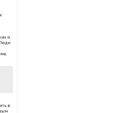
х
ках и
 Люди
зма,
ить в
овым