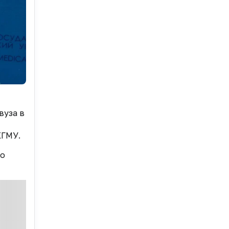
 вуза
в
КГМУ.
го