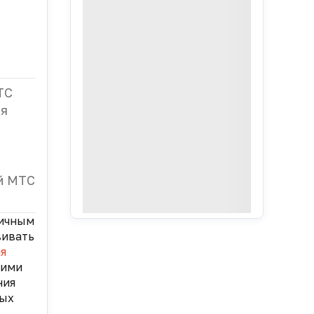
ТС
ля
ий МТС
гичным
вивать
я
кими
ния
рых