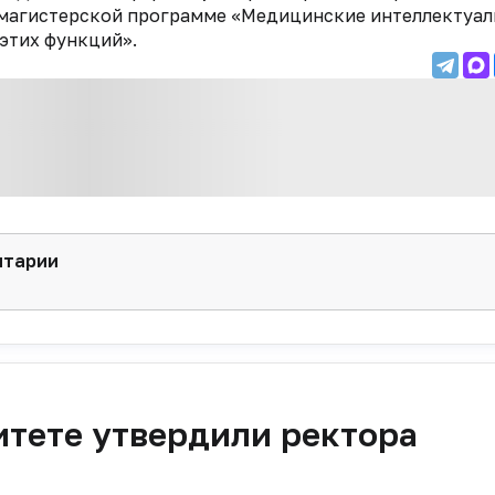
 магистерской программе «Медицинские интеллектуа
 этих функций».
нтарии
итете утвердили ректора