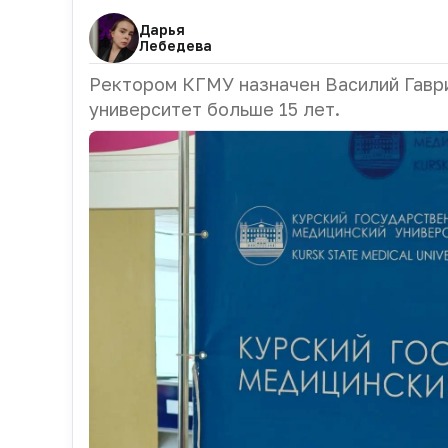
Дарья
Лебедева
Ректором КГМУ назначен Василий Гаври
университет
больше 15 лет
.