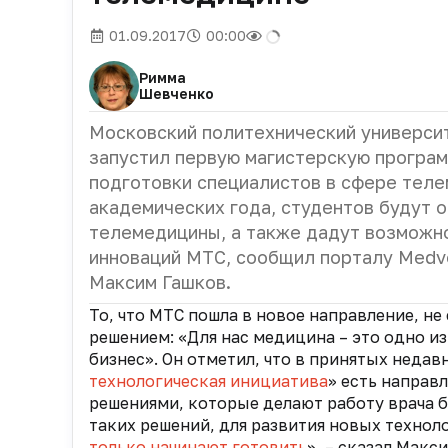
01.09.2017
00:00
Римма
Шевченко
Московский политехнический университ
запустил первую магистерскую програ
подготовки специалистов в сфере теле
академических года, студентов будут 
телемедицины, а также дадут возможно
инноваций МТС, сообщил порталу Medve
Максим Гашков.
То, что МТС пошла в новое направление, не
решением: «Для нас медицина – это одно и
бизнес». Он отметил, что в принятых недав
технологическая инициатива
» есть направ
решениями, которые делают работу врача б
таких решений, для развития новых техно
только начинают готовить
», – сказал Макс