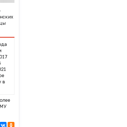
—
инских
ицы
ода
м
017
В
021
ое
 в
более
ГМУ