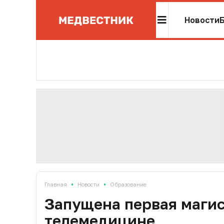
Новости
•
•
Главная
Новости
Образование
Запущена первая маги
телемедицине