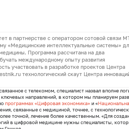
ет в партнерстве с оператором сотовой связи М
мму «Медицинские интеллектуальные системы» д
медицины. Программа рассчитана на два
обучать международному опыту развития
сть участвовать в разработке проектов Центра
stnik.ru технологический скаут Центра инновац
 связанное с телекомом, специалист назвал вполне ло
з ключевых направлений, в котором мы планируем раз
но
программах «Цифровая экономика»
и «
Национальна
ления, связанные с медициной, точнее, с технологичес
олее точной, лечение более качественным. «Для созда
логий в цифровой медицине нужны специалисты, кото
им Гашков.