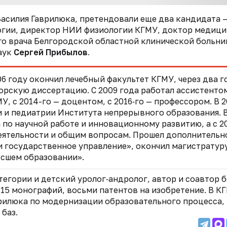
Василия Гаврилюка, претендовали еще два кандидата 
гии, директор НИИ физиологии КГМУ, доктор медиц
го врача Белгородской областной клинической больн
аук
Сергей Прибылов
.
06 году окончил лечебный факультет КГМУ, через два г
торскую диссертацию. С 2009 года работал ассистенто
, с 2014-го — доцентом, с 2016‑го — профессором. В 2
и и педиатрии Института непрерывного образования. 
 по научной работе и инновационному развитию, а с 2
еятельности и общим вопросам. Прошел
дополнительн
 государственное управление», окончил магистратуру
сшем образовании».
егории и детский уролог‑андролог, автор и соавтор 
 15 монографий, восьми патентов на изобретение.
В К
рилюка по модернизации образовательного процесса,
баз.