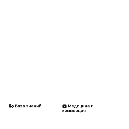
Реклама на сайте
Сделано в России
Реклама в газете
Dura lex
Презентация портала
Мысли вслух
Кейсы
Технологии
Логотипы портала
Видео
Контакты
Репортаж
Написать в редакцию
Стандарты
Компании
Интервью
медицинской помощи
Praxis
MedNews
База знаний
Медицина и
коммерция
Факультет