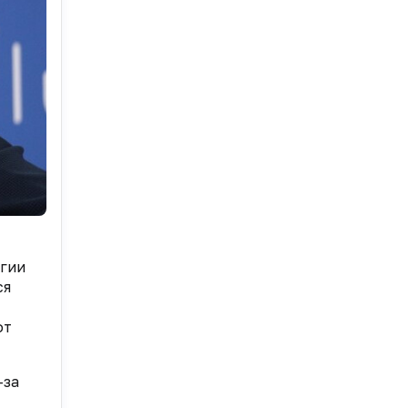
огии
ся
от
-за