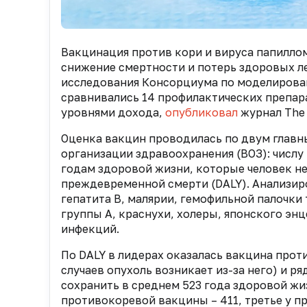
Вакцинация против кори и вируса папиллом
снижение смертности и потерь здоровых ле
исследования Консорциума по моделирова
сравнивались 14 профилактических препара
уровнями дохода,
опубликовал
журнал The 
Оценка вакцин проводилась по двум глав
организации здравоохранения (ВОЗ): числ
годам здоровой жизни, которые человек не
преждевременной смерти (DALY). Анализир
гепатита B, малярии, гемофильной палочки
группы А, краснухи, холеры, японского эн
инфекций.
По DALY в лидерах оказалась вакцина прот
случаев опухоль возникает из-за него) и р
сохранить в среднем 523 года здоровой ж
противокоревой вакцины – 411, третье у п