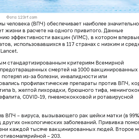
Фото: 123rf.com
ы человека (ВПЧ) обеспечивает наиболее значительн
т жизни в расчете на одного привитого. Данные
нию эффективности вакцин (VIMC), в котором впервы
тов, использовавшихся в 117 странах с низким и сре
Lancet.
ным стандартизированным критериям Всемирной
у предотвращенных смертей на 1000 вакцинированных
 потерял из-за болезни, инвалидности или
овались профилактические препараты против ВПЧ, ко
 типа b, желтой лихорадки, брюшного тифа, менингоко
цефалита, COVID-19, пневмококковой и ротавирусной
ив ВПЧ – вируса, вызывающего рак шейки матки (в 99
яд других онкологических заболеваний. Прививка помо
изни каждой тысяче вакцинированных людей. Второе м
ротивомалярийной – 203.