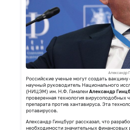
Александр Г
Российские ученые могут создать вакцину 
научный руководитель Национального исс
(НИЦЭМ) им. Н.Ф. Гамалеи
Александр Гинцб
проверенная технология вирусоподобных ч
препарата против хантавируса. Эта технол
ротавирусов.
Александр Гинцбург рассказал, что разрабо
необходимости значительных финансовых р