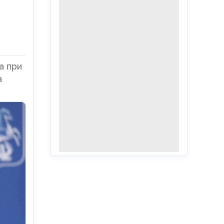
а при
а