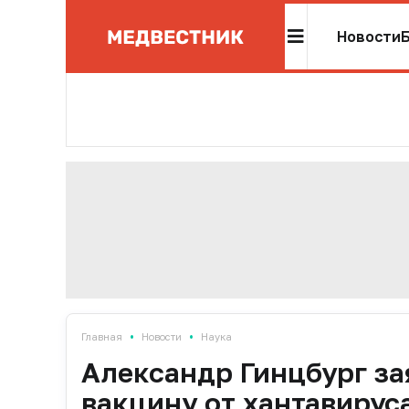
Новости
•
•
Главная
Новости
Наука
Александр Гинцбург за
вакцину от хантавирус