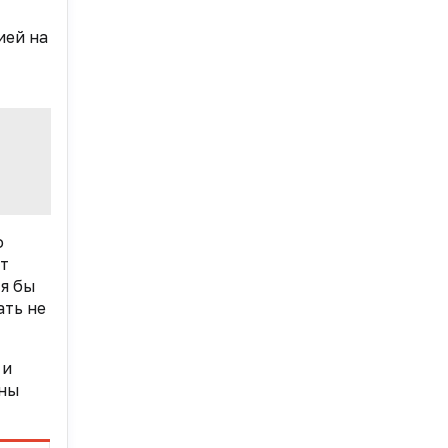
ией на
о
ит
тя бы
ать не
 и
пны