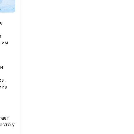
ое
е
дним
 и
ри,
кка
%
гает
есто у