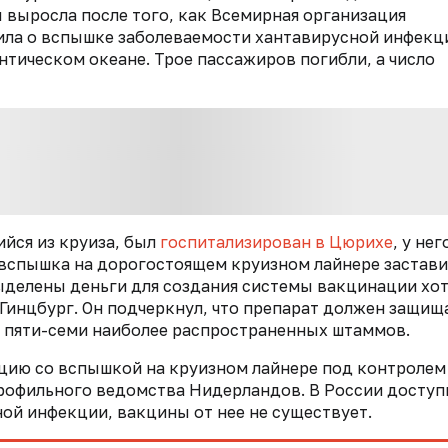
 выросла после того, как Всемирная организация
щила о вспышке заболеваемости хантавирусной инфекц
нтическом океане. Трое пассажиров погибли, а число
ийся из круиза, был
госпитализирован в Цюрихе
, у
нег
 вспышка на дорогостоящем круизном лайнере застав
ыделены деньги для создания системы вакцинации хо
Гинцбург. Он подчеркнул, что препарат должен защищ
от пяти-семи наиболее распространенных штаммов.
ацию со вспышкой на круизном лайнере под контролем
рофильного ведомства Нидерландов. В России досту
ой инфекции, вакцины от нее не существует.