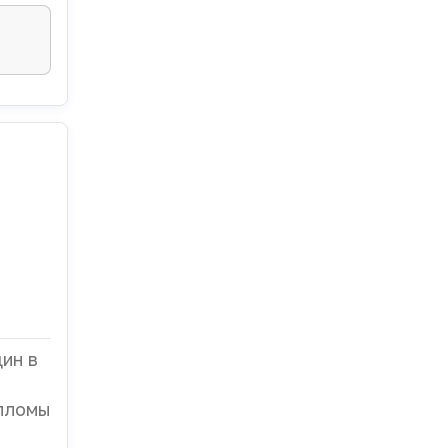
ин в
илломы