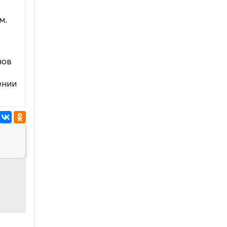
м.
нов
ении