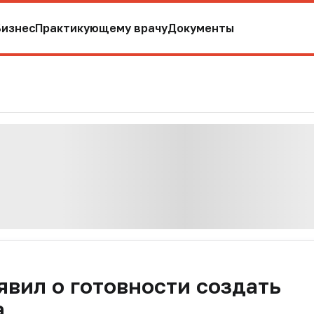
Бизнес
Практикующему врачу
Документы
явил о готовности создать
а