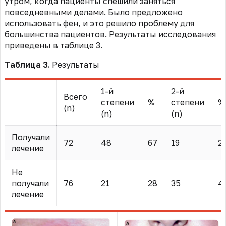
утром, когда пациенты спешили заняться
повседневными делами. Было предложено
использовать фен, и это решило проблему для
большинства пациентов. Результаты исследования
приведены в таблице 3.
Таблица 3.
Результаты
1-й
2-й
Всего
степени
%
степени
%
(n)
(n)
(n)
Получали
72
48
67
19
2
лечение
Не
получали
76
21
28
35
4
лечение