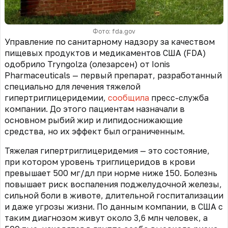
Фото: fda.gov
Управление по санитарному надзору за качеством
пищевых продуктов и медикаментов США (FDA)
одобрило Tryngolza (олезарсен) от Ionis
Pharmaceuticals — первый препарат, разработанный
специально для лечения тяжелой
гипертриглицеридемии,
сообщила
пресс-служба
компании. До этого пациентам назначали в
основном рыбий жир и липидоснижающие
средства, но их эффект был ограниченным.
Тяжелая гипертриглицеридемия — это состояние,
при котором уровень триглицеридов в крови
превышает 500 мг/дл при норме ниже 150. Болезнь
повышает риск воспаления поджелудочной железы,
сильной боли в животе, длительной госпитализации
и даже угрозы жизни. По данным компании, в США с
таким диагнозом живут около 3,6 млн человек, а