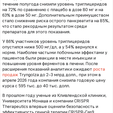
течение полугода снизили уровень триглицеридов
на 72% по сравнению с плацебо в дозе 80 мг и на
63% в дозе 50 мг. Дополнительным преимуществом
стало снижение риска острого панкреатита на 85%,
что стало рекордным результатом среди
препаратов для этого показания.
У 86% участников уровень триглицеридов
опустился ниже 500 мг/дл, а у 54% вернулся к
норме.
Наиболее частыми побочными эффектами у
пациентов были реакции в месте инъекции и
повышение уровня ферментов в печени. После
расширения показаний аналитики ожидают
роста
продаж
Tryngolza до 2–3 млрд долл., при этом в
апреле 2026 года компания снизила годовую цену
курса с 595 тыс. до 40 тыс. долл.
В прошлом году ученые из Кливлендской клиники,
Университета Монаша и компании CRISPR
Therapeutics впервые оценили безопасность и
эффективность генной терапии CRISPR-Cas9,