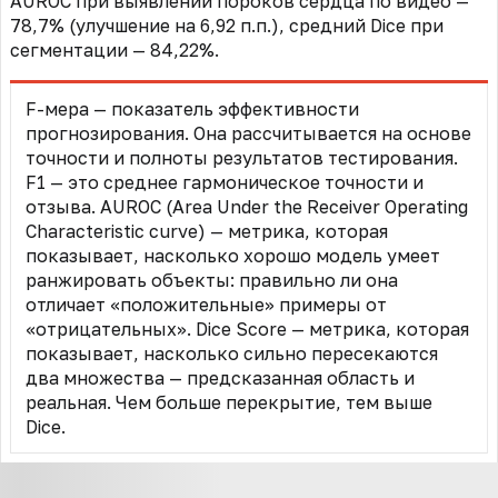
AUROC при выявлении пороков сердца по видео —
78,7% (улучшение на 6,92 п.п.), средний Dice при
сегментации — 84,22%.
F-мера
—
показатель эффективности
прогнозирования. Она рассчитывается на основе
точности и полноты результатов тестирования.
F1
—
это среднее гармоническое точности и
отзыва. AUROC (Area Under the Receiver Operating
Characteristic curve) — метрика, которая
показывает, насколько хорошо модель умеет
ранжировать объекты: правильно ли она
отличает «положительные» примеры от
«отрицательных». Dice Score — метрика, которая
показывает, насколько сильно пересекаются
два множества — предсказанная область и
реальная. Чем больше перекрытие, тем выше
Dice.