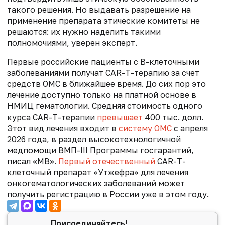
такого решения. Но выдавать разрешение на
применение препарата этические комитеты не
решаются: их нужно наделить такими
полномочиями, уверен эксперт.
Первые российские пациенты с B-клеточными
заболеваниями получат CAR-T-терапию за счет
средств ОМС в ближайшее время. До сих пор это
лечение доступно только на платной основе в
НМИЦ гематологии. Средняя стоимость одного
курса CAR-T-терапии
превышает
400 тыс. долл.
Этот вид лечения входит в
систему ОМС
с апреля
2026 года, в раздел высокотехнологичной
медпомощи ВМП-III Программы госгарантий,
писал «МВ».
Первый отечественный
CAR-T-
клеточный препарат «Утжефра» для лечения
онкогематологических заболеваний может
получить регистрацию в России уже в этом году.
Присоединяйтесь!