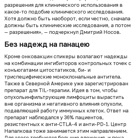
разрешения для клинического использования в
какое-то подобие клинического исследования.
Хотя должно быть наоборот, если честно, сначала
должны быть клинические исследования, а потом
— разрешения», — подчеркнул Дмитрий Носов.
Без надежд на панацею
Кроме онковакцин спикеры возлагают надежды
на комбинации ингибиторов контрольных точек с
конъюгатами цитостатиков, би- и
триспецифические моноклональные антитела.
Также в Северной Америке уже зарегистрирован
препарат для TIL-терапии. Идея в том, чтобы
опухольинфильтрующие лимфоциты вырастить
вне организма и негативного влияния опухоли,
подавляющей работу иммунных клеток. Ответ на
препарат наблюдался у 36% пациентов,
резистентных к анти-CTLA-4 и анти-PD-1. Центр
Напалкова тоже занимается этим направлением.
Для этого требуются большие вложения, и пока