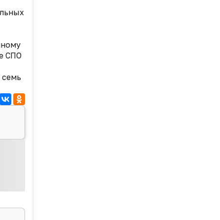
ельных
нному
е СПО
 семь