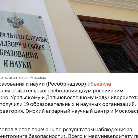
ото: агентство «Москва»
разования и науки (Рособрнадзор)
объявила
ения обязательных требований двум российским
но-Уральскому и Дальневосточному медуниверситет
олучили 19 образовательных и научных организаций, 
ерватория, Омский аграрный научный центр и Московс
опал в этот перечень по результатам наблюдения за
ниторинга безопасности). Всего к медуниверситету п