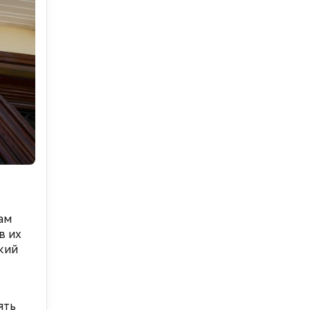
ам
в их
кий
ять