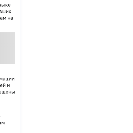
языке
ивших
ам на
рмации
ей и
мещены
о
ым