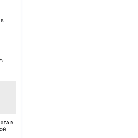
 в
о
»,
ета в
ной