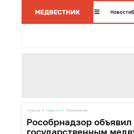
Новости
•
•
Главная
Новости
Образование
Рособрнадзор объявил
государственным медв