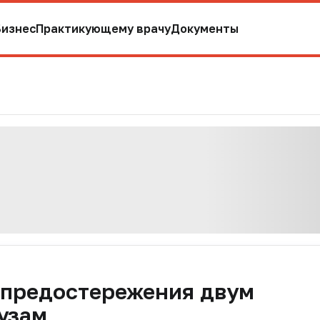
Бизнес
Практикующему врачу
Документы
 предостережения двум
узам