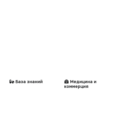
Логотипы портала
Видео
Контакты
Репортаж
Написать в редакцию
Интервью
Praxis
MedNews
Стандарты
Компании
медицинской помощи
Факультет
База знаний
Медицина и
коммерция
«Политика конфиденциальности»
«Основные виды деятельности компании»
«Редакционная политика»