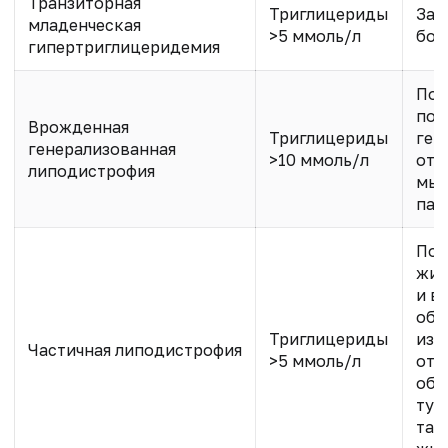
Транзиторная
Триглицериды
Зад
младенческая
>5 ммоль/л
бол
гипертриглицеридемия
Пол
под
Врожденная
Триглицериды
геп
генерализованная
>10 ммоль/л
отл
липодистрофия
мыш
пан
Пот
жир
и в
обл
Триглицериды
изб
Частичная липодистрофия
>5 ммоль/л
отл
обл
тул
так