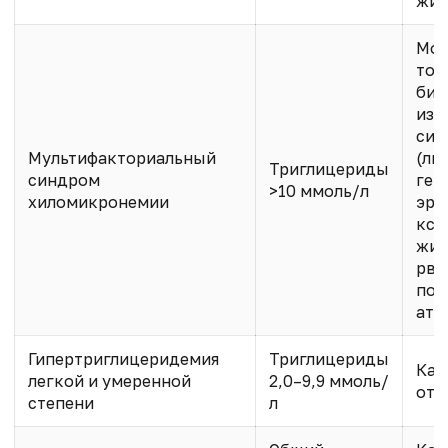
жир
Мож
тол
био
изм
сим
Мультифакториальный
(ли
Триглицериды
синдром
геп
>10 ммоль/л
хиломикронемии
эру
кса
жив
рво
пов
ате
Гипертриглицеридемия
Триглицериды
Как
легкой и умеренной
2,0–9,9 ммоль/
отс
степени
л