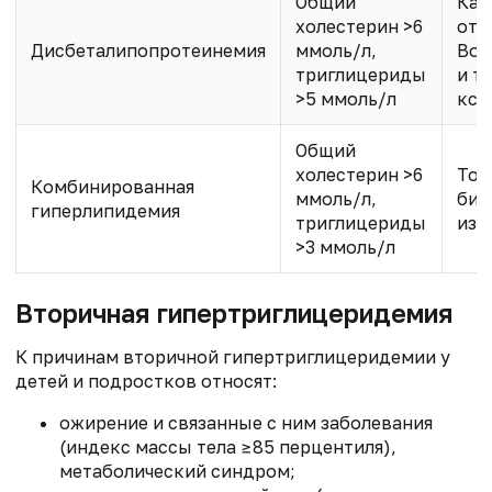
Общий
Как
холестерин >6
отс
Дисбеталипопротеинемия
ммоль/л,
Воз
триглицериды
и т
>5 ммоль/л
кса
Общий
холестерин >6
Тол
Комбинированная
ммоль/л,
био
гиперлипидемия
триглицериды
изм
>3 ммоль/л
Вторичная гипертриглицеридемия
К причинам вторичной гипертриглицеридемии у
детей и подростков относят:
ожирение и связанные с ним заболевания
(индекс массы тела ≥85 перцентиля),
метаболический синдром;