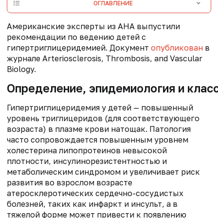
ОГЛАВЛЕНИЕ
Американские эксперты из AHA выпустили
рекомендации по ведению детей с
гипертриглицеридемией. Документ
опубликован
в
журнале Arteriosclerosis, Thrombosis, and Vascular
Biology.
Определение, эпидемиология и клас
Гипертриглицеридемия у детей — повышенный
уровень триглицеридов (для соответствующего
возраста) в плазме крови натощак. Патология
часто сопровождается повышенным уровнем
холестерина липопротеинов невысокой
плотности, инсулинорезистентностью и
метаболическим синдромом и увеличивает риск
развития во взрослом возрасте
атеросклеротических сердечно-сосудистых
болезней, таких как инфаркт и инсульт, а в
тяжелой форме может привести к появлению