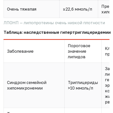
Преи
Очень тяжелая
≥22,6 ммоль/л
хило
ЛПОНП — липопротеины очень низкой плотности
Таблица: наследственные гипертриглицеридемии
Пороговое
Кли
Заболевание
значение
про
липидов
Зад
лип
геп
Синдром семейной
Триглицериды
эру
хиломикронемии
>10 ммоль/л
кса
жив
рво