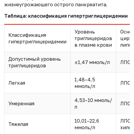
жизнеугрожающего острого панкреатита.
Таблица: классификация гипертриглицеридемии
Уровень
Осно
Классификация
триглицеридов
цирк
гипертриглицеридемии
в плазме крови
липо
Допустимый уровень
≤1,47 ммоль/л
ЛПО
триглицеридов
1,48–4,5
Легкая
ЛПО
ммоль/л
4,53–10 ммоль/
Умеренная
ЛПО
л
10,01–22,6
ЛПОН
Тяжелая
ммоль/л
хило