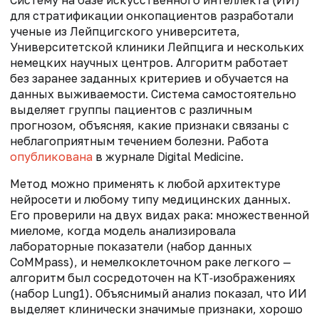
Систему на базе искусственного интеллекта (ИИ)
для стратификации онкопациентов разработали
ученые из Лейпцигского университета,
Университетской клиники Лейпцига и нескольких
немецких научных центров. Алгоритм работает
без заранее заданных критериев и обучается на
данных выживаемости. Система самостоятельно
выделяет группы пациентов с различным
прогнозом, объясняя, какие признаки связаны с
неблагоприятным течением болезни. Работа
опубликована
в журнале Digital Medicine.
Метод можно применять к любой архитектуре
нейросети и любому типу медицинских данных.
Его проверили на двух видах рака: множественной
миеломе, когда модель анализировала
лабораторные показатели (набор данных
CoMMpass), и немелкоклеточном раке легкого —
алгоритм был сосредоточен на КТ‑изображениях
(набор Lung1). Объяснимый анализ показал, что ИИ
выделяет клинически значимые признаки, хорошо