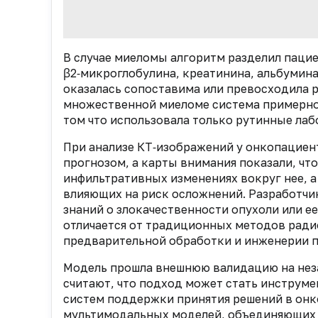
В случае миеломы алгоритм разделил пацие
β2‑микроглобулина, креатинина, альбумина
оказалась сопоставима или превосходила 
множественной миеломе система примерно 
том что использовала только рутинные ла
При анализе КТ‑изображений у онкопациен
прогнозом, а карты внимания показали, что
инфильтративных изменениях вокруг нее, а
влияющих на риск осложнений. Разработчи
знаний о злокачественности опухоли или е
отличается от традиционных методов рад
предварительной обработки и инженерии п
Модель прошла внешнюю валидацию на неза
считают, что подход может стать инструм
систем поддержки принятия решений в онко
мультимодальных моделей, объединяющих г