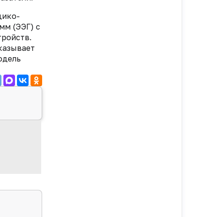
дико-
мм (ЭЭГ) с
тройств.
казывает
одель