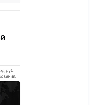
ей
рд руб.
вования.