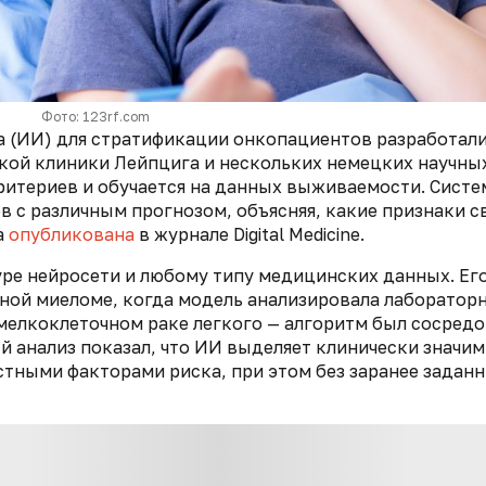
Фото: 123rf.com
а (ИИ) для стратификации онкопациентов разработали
кой клиники Лейпцига и нескольких немецких научны
ритериев и обучается на данных выживаемости. Систе
 с различным прогнозом, объясняя, какие признаки с
а
опубликована
в журнале Digital Medicine.
ре нейросети и любому типу медицинских данных. Ег
нной миеломе, когда модель анализировала лаборатор
мелкоклеточном раке легкого — алгоритм был сосредо
й анализ показал, что ИИ выделяет клинически значи
стными факторами риска, при этом без заранее задан