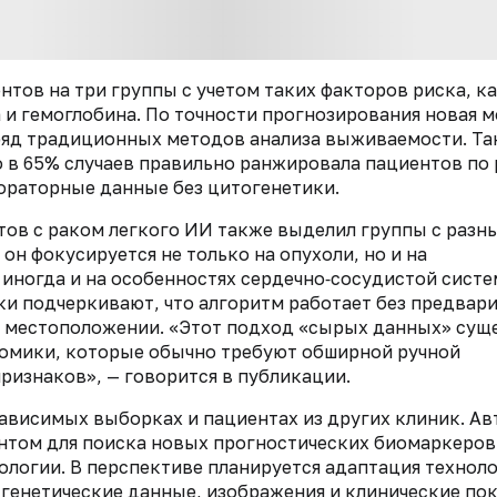
нтов на три группы с учетом таких факторов риска, к
 и гемоглобина. По точности прогнозирования новая 
ряд традиционных методов анализа выживаемости. Так
в 65% случаев правильно ранжировала пациентов по 
бораторные данные без цитогенетики.
тов с раком легкого ИИ также выделил группы с разн
 он фокусируется не только на опухоли, но и на
 иногда и на особенностях сердечно‑сосудистой систе
ки подчеркивают, что алгоритм работает
без предвар
е местоположении.
«Этот подход «сырых данных» сущ
иомики, которые обычно требуют обширной ручной
ризнаков», — говорится в публикации.
висимых выборках и пациентах из других клиник. А
ентом для поиска новых прогностических биомаркеров
логии. В перспективе планируется адаптация техноло
енетические данные, изображения и клинические пок