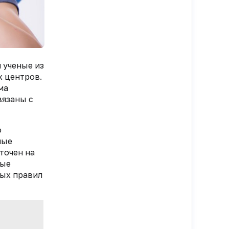
 ученые из
х центров.
ма
вязаны с
о
ные
точен на
мые
ных правил