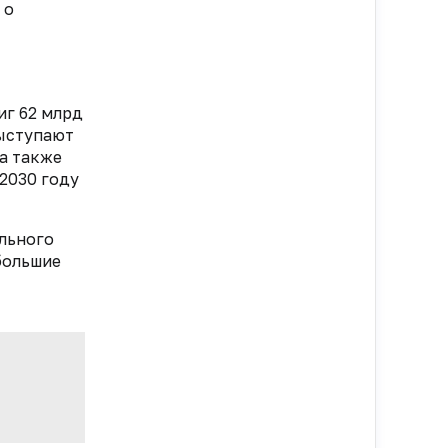
 о
иг 62 млрд
выступают
а также
2030 году
ального
большие