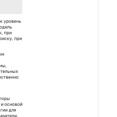
ак уровень
модель
, при
риску, при
ым
мы,
ительных
ественно
вторы
 и основой
гии для
азатели.