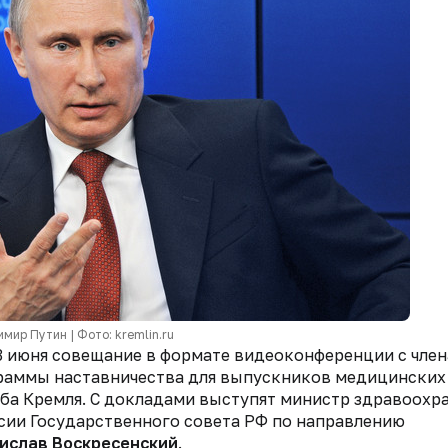
мир Путин | Фото: kremlin.ru
3 июня совещание в формате видеоконференции с чле
граммы наставничества для выпускников медицинских
ба Кремля. С докладами выступят министр здравоохр
сии Государственного совета РФ по направлению
ислав Воскресенский
.