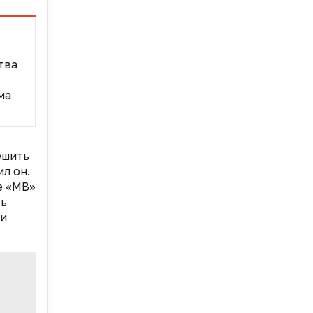
тва
ма
ешить
л он.
е «МВ»
ть
 и