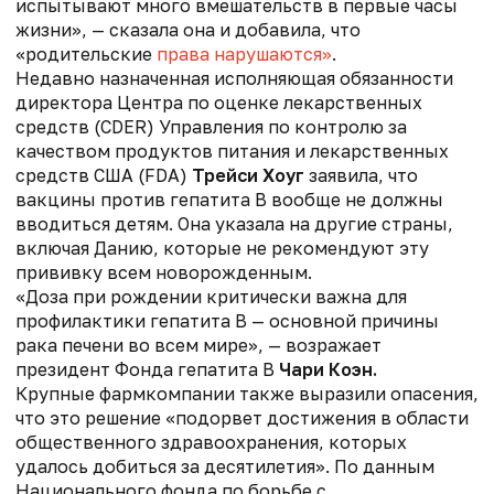
испытывают много вмешательств в первые часы
жизни», — сказала она и добавила, что
«родительские
права нарушаются»
.
Недавно назначенная исполняющая обязанности
директора Центра по оценке лекарственных
средств (CDER) Управления по контролю за
качеством продуктов питания и лекарственных
средств США (FDA)
Т
рейси Хоуг
заявила, что
вакцины против гепатита B вообще не должны
вводиться детям. Она указала на другие страны,
включая Данию, которые не рекомендуют эту
прививку всем новорожденным.
«Доза при рождении критически важна для
профилактики гепатита B — основной причины
рака печени во всем мире», — возражает
президент Фонда гепатита B
Чари Коэн.
Крупные фармкомпании также выразили опасения,
что это решение «подорвет достижения в области
общественного здравоохранения, которых
удалось добиться за десятилетия». По данным
Национального фонда по борьбе с