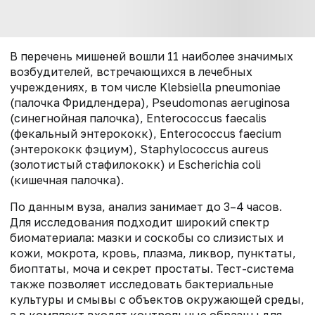
В перечень мишеней вошли 11 наиболее значимых
возбудителей, встречающихся в лечебных
учреждениях, в том числе Klebsiella pneumoniae
(палочка Фридлендера), Pseudomonas aeruginosa
(синегнойная палочка), Enterococcus faecalis
(фекальный энтерококк),
Enterococcus faecium
(энтерококк фэциум), Staphylococcus aureus
(золотистый стафилококк) и Escherichia coli
(кишечная палочка).
По данным вуза, анализ занимает до 3–4 часов.
Для исследования подходит широкий спектр
биоматериала: мазки и соскобы со слизистых и
кожи, мокрота, кровь, плазма, ликвор, пунктаты,
биоптаты, моча и секрет простаты. Тест-система
также позволяет исследовать бактериальные
культуры и смывы с объектов окружающей среды,
а в комплект входят контрольные образцы для