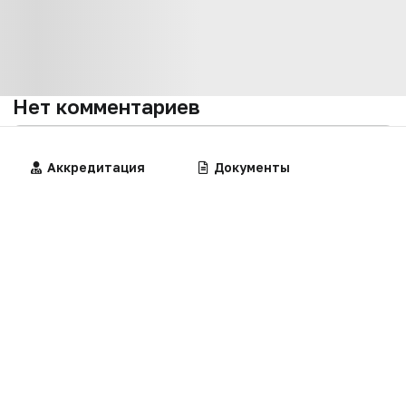
Нет комментариев
Вы не можете оставлять
комментарии
Алгоритмы
Аккредитация
Калькуляторы
Документы
Пожалуйста,
авторизуйтесь