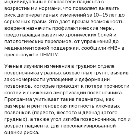
индивидуальные показатели пациента с
возрастными нормами, что позволяет выявить
риск дегенеративных изменений за 10—15 лет до
серьезных травм. Это дает врачам возможность
вовремя назначить профилактические меры,
предотвращая развитие хронических болей и
патологических переломов,
от упражнений до
медикаментозной поддержки, сообщили «МВ» в
пресс-службе ПНИПУ.
Ученые изучили изменения в грудном отделе
позвоночника у разных возрастных групп, выявив
закономерности уплощения и деформации
позвонков, которые приводят к потере прочности
костей и снижению амортизации позвоночника.
Программа учиты
вает такие параметры
, как
размеры
и рентгеновская
плотность ключ
евых
позвонков
(первого, шест
ого и двенадц
атого
грудных
), а также угол
изгиба позвоноч
ника, пол и
возраст
пациента, для
персонализированной
оценки риска
.