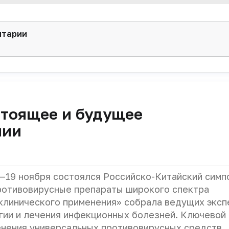
нтарии
стоящее и будущее
пии
8—19 ноября состоялся Российско-Китайский симп
ротивовирусные препараты широкого спектра
 клинического применения» собрала ведущих эксп
гии и лечения инфекционных болезней. Ключевой
енения универсальных противовирусных средств