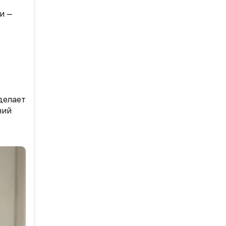
и —
делает
ний