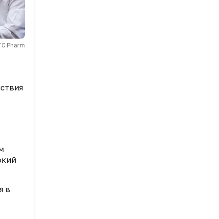
TC Pharm
йствия
м
окий
я в