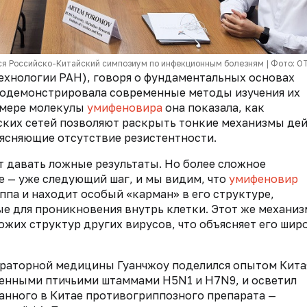
лся Российско-Китайский симпозиум по инфекционным болезням | Фото: O
хнологии РАН), говоря о фундаментальных основах
родемонстрировала современные методы изучения их
имере молекулы
умифеновира
она показала, как
ских сетей позволяют раскрыть тонкие механизмы де
ясняющие отсутствие резистентности.
 давать ложные результаты. Но более сложное
 — уже следующий шаг, и мы видим, что
умифеновир
ппа и находит особый «карман» в его структуре,
е для проникновения внутрь клетки. Этот же механиз
ожих структур других вирусов, что объясняет его шир
раторной медицины Гуанчжоу поделился опытом Кита
генными птичьими штаммами H5N1 и H7N9, и осветил
анного в Китае противогриппозного препарата —