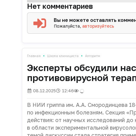
Нет комментариев
Вы не можете оставлять комме
Пожалуйста,
авторизуйтесь
•
•
Главная
Школа клинициста
Алгоритм
Эксперты обсудили на
противовирусной тера
08.12.2025
12:46
В НИИ гриппа им. А.А. Смородинцева 1
по инфекционным болезням. Секция «П
действия: от научных исследований до
в области экспериментальной вирусоло
темой дискуссии стала стратегия прим