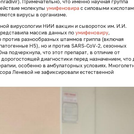
adivir). Примечательно, что именно научная группа
действие молекулы
умифеновира
с силовыми кислотам
яются вирусы в организме.
ой вирусологии НИИ вакцин и сывороток им. И.И.
редставила массив данных по
умифеновиру
,
 против разнообразных штаммов гриппа (включая
патогенные H5), но и против SARS-CoV-2, сезонных
на подчеркнула, что этот препарат, в отличие от
 дорогостоящей диагностики перед назначением, что 
ерапии, особенно в амбулаторных условиях. Многолет
сора Леневой не зафиксировали естественной