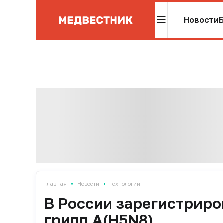
Новости
•
•
Главная
Новости
Технологии
В России зарегистриро
грипп A(H5N8)