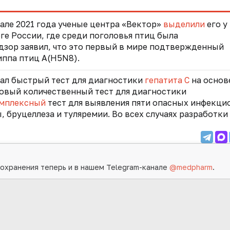
чале 2021 года ученые
центра «Вектор»
выделили
его у
е России, где среди поголовья птиц была
зор заявил, что это первый в мире подтвержденный
иппа птиц A(H5N8).
ал
быстрый тест для диагностики
гепатита С
на основ
овый количественный тест для диагностики
мплексный
тест для выявления пяти опасных инфекци
, бруцеллеза и туляремии. Во всех случаях разработки
охранения теперь и в нашем Telegram-канале
@medpharm
.