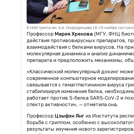
В НИИ гриппа им. А.А. Смородинцева 18-19 ноября состоя
Профессор
Мария Хренова
(МГУ, ФНЦ биоте
действия противовирусных препаратов, п
взаимодействия с белками вирусов. На пр
молекулярная динамика и анализ динамиче
препарата и предположить механизмы, объ
«Классический молекулярный докинг может
современное компьютерное моделирование
связывается с гемагглютинином вируса гри
стабилизируя изменения белка, необходимы
работает против S-белка SARS-CoV-2 и пох
спектр активности», — отметила она.
Профессор
Цзыфэн Янг
из Института респи
борьбе с гриппом, особенно с высокопато
результаты изучения нового зарегистриров