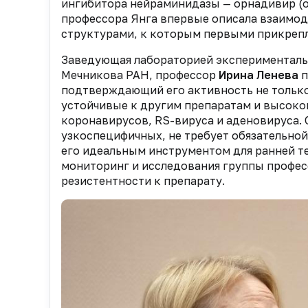
ингибитора нейраминидазы — орнадивир (onr
профессора Янга впервые описала взаимо
структурами, к которым первыми прикрепл
Заведующая лабораторией экспериментальн
Мечникова РАН, профессор
Ирина Ленева
п
подтверждающий его активность не только
устойчивые к другим препаратам и высоко
коронавирусов, RS-вируса и аденовируса. О
узкоспецифичных, не требует обязательной
его идеальным инструментом для ранней т
мониторинг и исследования группы профес
резистентности к препарату.