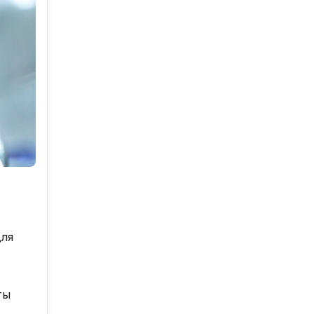
для
ты