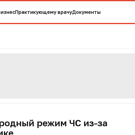
Бизнес
Практикующему врачу
Документы
родный режим ЧС из-за
ике