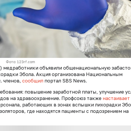
Фото: 123rf.com
К) медработники объявили общенациональную забасто
орадки Эбола. Акция организована Национальным
. членов,
сообщил
портал SBS News.
бования: повышение заработной платы, улучшение у
одов на здравоохранение. Профсоюз также
настаивает
ерсонала, работающих в зонах вспышки лихорадки Эбо
золяторов, где находятся пациенты с подозрением на