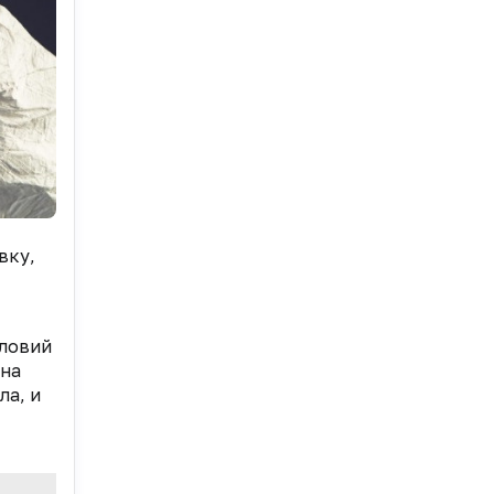
вку,
словий
на
ла, и