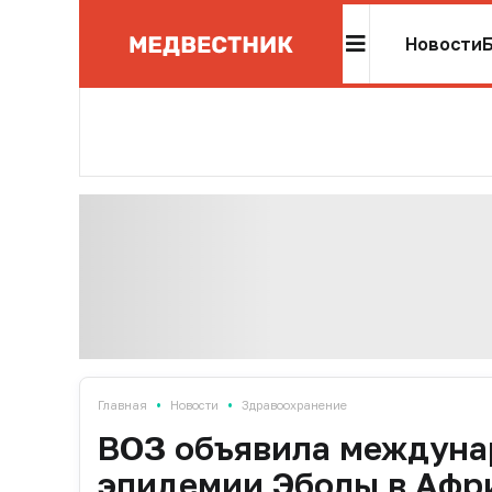
Новости
•
•
Главная
Новости
Здравоохранение
ВОЗ объявила междуна
эпидемии Эболы в Афр