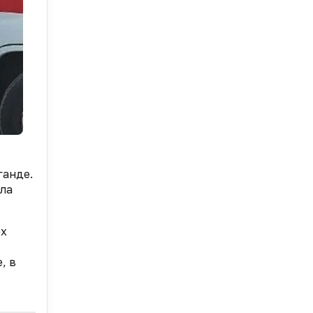
ганде.
сла
ех
, в