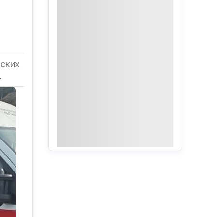
нских
.