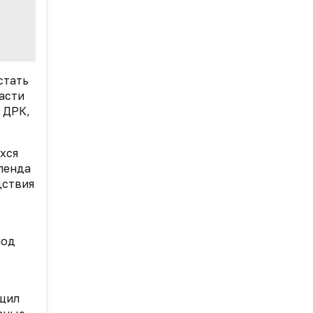
стать
асти
 ДРК,
хся
ленда
дствия
под
бщил