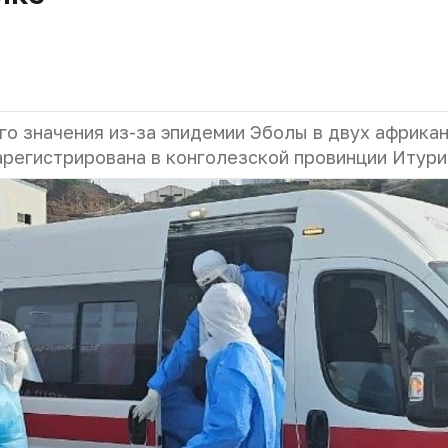
о значения из-за эпидемии Эболы в двух африка
арегистрирована в конголезской провинции Итури