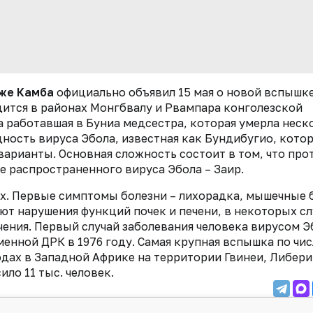
же Камба
официально объявил 15 мая о новой вспышке
дится в районах Монгбвалу и Рвампара конголезской
 работавшая в Буниа медсестра, которая умерла неск
дность вируса Эбола, известная как Бундибугио, кото
 варианты. Основная сложность состоит в том, что про
е распространенного вируса Эбола – Заир.
х. Первые симптомы болезни – лихорадка, мышечные 
дуют нарушения функций почек и печени, в некоторых сл
ения. Первый случай заболевания человека вирусом Э
енной ДРК в 1976 году. Самая крупная вспышка по чис
дах в Западной Африке на территории Гвинеи, Либери
ло 11 тыс. человек.