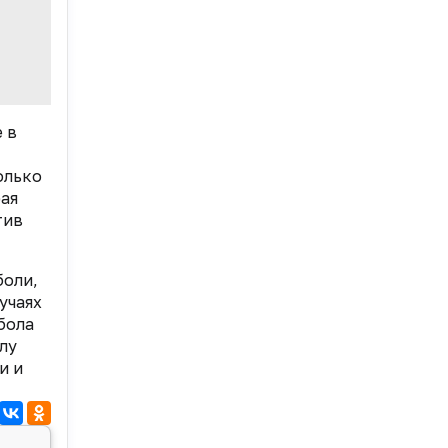
 в
олько
рая
тив
боли,
учаях
бола
лу
и и