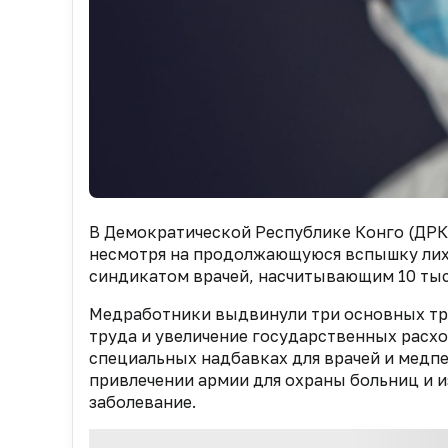
В Демократической Республике Конго (ДР
несмотря на продолжающуюся вспышку лих
синдикатом врачей, насчитывающим 10 тыс
Медработники выдвинули три основных тре
труда и увеличение государственных расх
специальных надбавках для врачей и медп
привлечении армии для охраны больниц и и
заболевание.