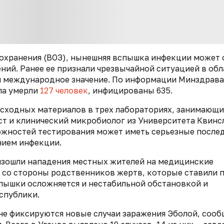
охранения (ВОЗ), нынешняя вспышка инфекции может 
ий. Ранее ее признали чрезвычайной ситуацией в обл
 международное значение. По информации Минздрава
ола умерли
127 человек
, инфицированы 635.
асходных материалов в трех лабораториях, занимающи
т и клинический микробиолог из Университета Квинс
ожностей тестирования может иметь серьезные после
нием инфекции.
оизошли нападения местных жителей на медицинские
,
со стороны родственников жертв, которые ставили 
ышки осложняется и нестабильной обстановкой и
спублики.
 не фиксируются новые случаи заражения Эболой, соо